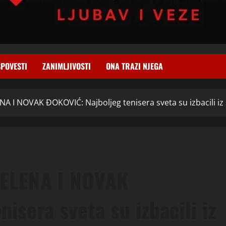
SPOVESTI
ZANIMLJIVOSTI
ONA TRAZI NJEGA
A I NOVAK ĐOKOVIĆ: Najboljeg tenisera sveta su izbacili i
JELENA I NOVAK
isera sveta su izbacili iz