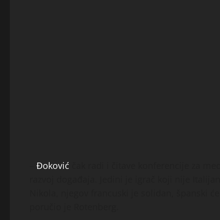
–
Đoković
čak radi i čitave konferencije za med
razvoj događaja. Jedini je igrač koji nije Italij
Nikola, njegov francuski je solidan, španski će
poručio je Rotenberg.