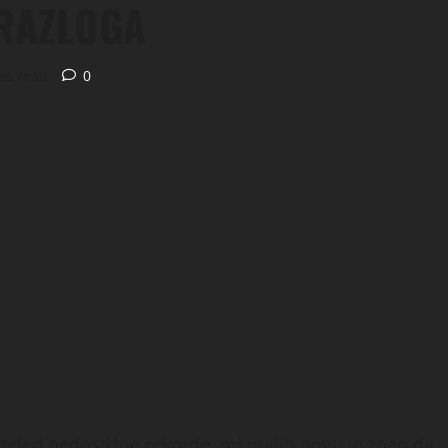
 RAZLOGA
es read
0
naizgled nedostižne rekorde, od malih nogu je znao da