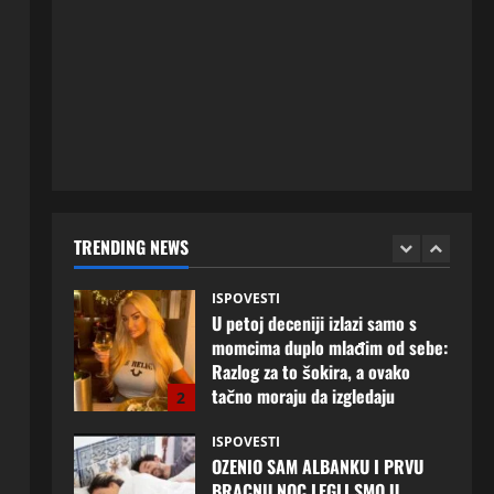
ISPOVESTI
Rodila dijete drugom muškarcu,
a muž ništa nije posumnjao:
Njena ispovijest izazvala je burne
reakcije
5
20 srpnja, 2026
0
ISPOVESTI
Milicu iz Bijeljine muž Radovan
godinama varao, ona na šok
način saznala: “Radio je u Rusiji i
TRENDING NEWS
tamo imao još jednu porodicu”
1
3 kolovoza, 2026
0
ISPOVESTI
U petoj deceniji izlazi samo s
momcima duplo mlađim od sebe:
Razlog za to šokira, a ovako
tačno moraju da izgledaju
2
24 srpnja, 2026
0
ISPOVESTI
OZENIO SAM ALBANKU I PRVU
BRACNU NOC LEGLI SMO U