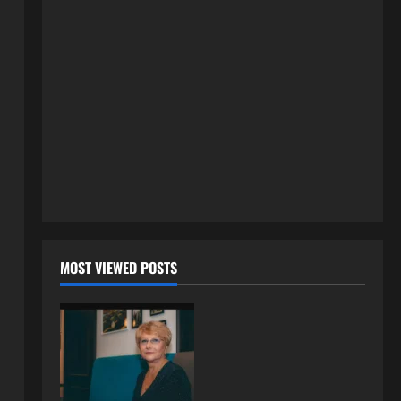
3 kolovoza, 2026
0
ISPOVESTI
U petoj deceniji izlazi samo s
momcima duplo mlađim od sebe:
Razlog za to šokira, a ovako
tačno moraju da izgledaju
2
24 srpnja, 2026
0
ISPOVESTI
OZENIO SAM ALBANKU I PRVU
BRACNU NOC LEGLI SMO U
KREVET A ONDA SE DESILO….
3
22 srpnja, 2026
0
ISPOVESTI
MOST VIEWED POSTS
Rodila dijete drugom muškarcu,
a muž ništa nije posumnjao:
Njena ispovijest izazvala je burne
reakcije
4
22 srpnja, 2026
0
ISPOVESTI
Rodila dijete drugom muškarcu,