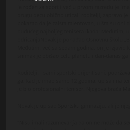
je rođen za sport i već u prvom razredu je ima
drugu decu obično uticali roditelji, zapravo je
pokazao da je zaista talentovan, u šta su oni 
budućeg najboljeg tenisera ikada! Međutim, us
odricanja
Novak je pohađao Osnovnu školu „Bo
Međutim, već sa sedam godina, on je izjavio ka
snimak je obišao celu planetu i dan-danas ga 
Roditelji, i sami sportski orijentisani, podržav
ga, kad je imao samo 12 godina, upisali na ten
je bio profesionalni teniser. Njegova braća M
Novak je upisao Sportsku gimnaziju, ali je nj
“Nisu imali razumevanja da on ne može da sed