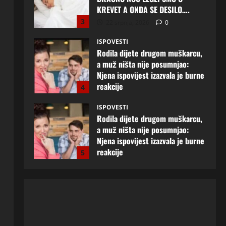
KREVET A ONDA SE DESILO….
3
22 srpnja, 2026
0
ISPOVESTI
Rodila dijete drugom muškarcu,
a muž ništa nije posumnjao:
Njena ispovijest izazvala je burne
reakcije
4
22 srpnja, 2026
0
ISPOVESTI
Rodila dijete drugom muškarcu,
a muž ništa nije posumnjao:
Njena ispovijest izazvala je burne
reakcije
5
20 srpnja, 2026
0
ISPOVESTI
Milicu iz Bijeljine muž Radovan
godinama varao, ona na šok
način saznala: “Radio je u Rusiji i
tamo imao još jednu porodicu”
1