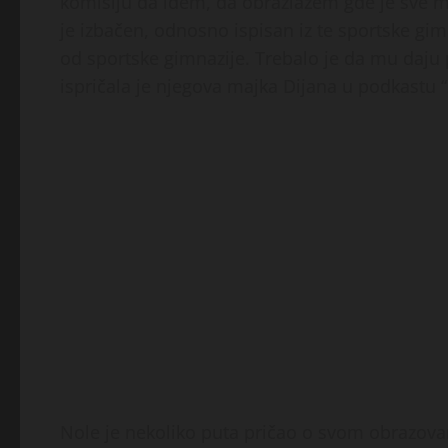
komisiju da idem, da obrazlažem gde je sve moj
je izbačen, odnosno ispisan iz te sportske gi
od sportske gimnazije. Trebalo je da mu daju 
ispričala je njegova majka Dijana u podkastu “
Nole je nekoliko puta pričao o svom obrazovanj