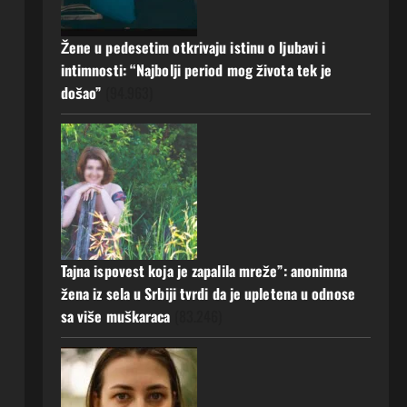
a muž ništa nije posumnjao:
Njena ispovijest izazvala je burne
Žene u pedesetim otkrivaju istinu o ljubavi i
reakcije
5
intimnosti: “Najbolji period mog života tek je
20 srpnja, 2026
0
došao”
(94.963)
Tajna ispovest koja je zapalila mreže”: anonimna
žena iz sela u Srbiji tvrdi da je upletena u odnose
sa više muškaraca
(83.246)