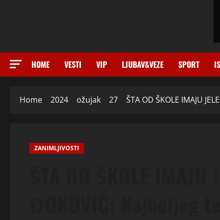
HOME
VESTI
VIP
LJUBAV&VEZE
SPORT
I
Home
2024
ožujak
27
ŠTA OD ŠKOLE IMAJU JELEN
ZANIMLJIVOSTI
ŠTA OD ŠKOLE IMAJU 
ĐOKOVIĆ: Najboljeg ten