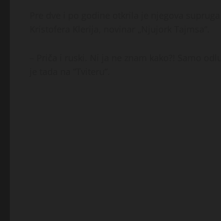
Pre dve i po godine otkrila je njegova supruga 
Kristofera Klerija, novinar „Njujork Tajmsa“.
– Priča i ruski. Ni ja ne znam kako?! Samo odluč
je tada na “Tviteru”.