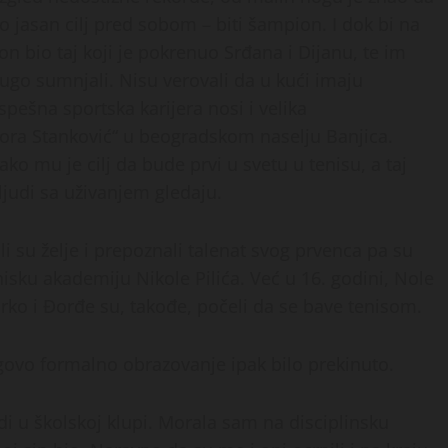
o jasan cilj pred sobom – biti šampion. I dok bi na
 on bio taj koji je pokrenuo Srđana i Dijanu, te im
dugo sumnjali. Nisu verovali da u kući imaju
pešna sportska karijera nosi i velika
ra Stanković“ u beogradskom naselju Banjica.
ko mu je cilj da bude prvi u svetu u tenisu, a taj
ljudi sa uživanjem gledaju.
ali su želje i prepoznali talenat svog prvenca pa su
isku akademiju Nikole Pilića. Već u 16. godini, Nole
arko i Đorđe su, takođe, počeli da se bave tenisom.
egovo formalno obrazovanje ipak bilo prekinuto.
i u školskoj klupi. Morala sam na disciplinsku