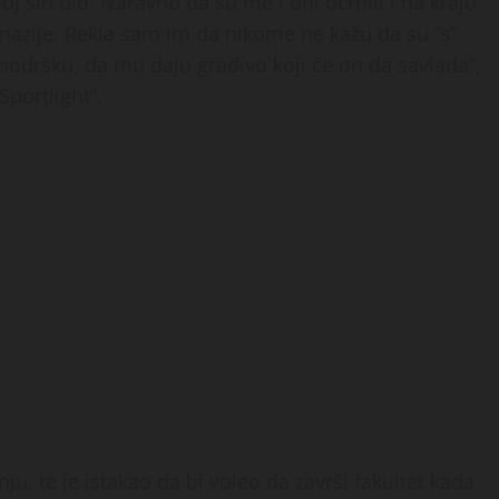
 sin bio. Naravno da su me i oni ocrnili i na kraju
mnazije. Rekla sam im da nikome ne kažu da su “s”
podršku, da mu daju gradivo koji će on da savlada”,
Sportlight”.
u, te je istakao da bi voleo da završi fakultet kada