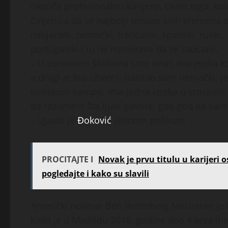
okonča profesionalnu karijeru. Osim toga, koli
činjenica da se najbolji teniser svih vremena 
italijanski, nemački, francuski, španski, ruski…
portugalski i tu ne namerava da se zaustavi.
– U osnovnim školama smo imali dva jezika ko
a drugi je bio izborni. Izabrao sam nemački,
teniskom kampu. Ima jedna izreka u srpskom jez
da razumem šta ljudi govore, gde god da sam
– izjavio je
Đoković
jednom prilikom
PROCITAJTE I
Novak je prvu titulu u karijeri o
pogledajte i kako su slavili
Američki novinar Ben Rotenberg fasciniran je 
kada je u Madridu 2018. godine dao 4 brza inter