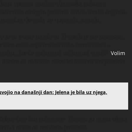
ko je njegova inteligencija visoka pokazuje
odlično na mnogim jezicima. Dakle, srpski, engleski,
,ponekad i kineski, ali i japanski, arapski,
ji smo morali da učimo. Engleski je bio obavezan,
 jer sam posle toga proveo neko vreme tamo u
iku, „koliko jezika znaš toliko ljudi vrediš“.
Volim
. Barem da pokupim nekoliko fraza na tim jezicima
svojio na današnji dan: Jelena je bila uz njega,
Đokovićem kao poliglotom. Ostavio ga je bez teksta
vju i to sve na različitim jezicima!