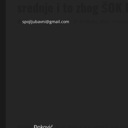
srednje i to zbog ŠOK
spojljubavni@gmail.com
27 ožujka, 2024
4 minut
Novak
Đoković
, kralj tenisa koji oborio sve 