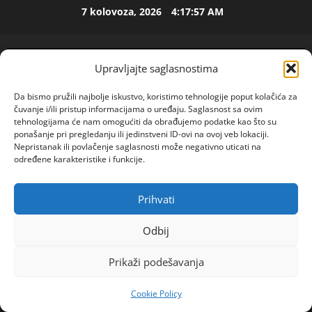
Skip
7 kolovoza, 2026
4:17:58 AM
to
ISPOVEST
content
U
p
Upravljajte saglasnostima
e
t
2
Da bismo pružili najbolje iskustvo, koristimo tehnologije poput kolačića za
o
čuvanje i/ili pristup informacijama o uređaju. Saglasnost sa ovim
j
ISPOVEST
tehnologijama će nam omogućiti da obrađujemo podatke kao što su
O
ponašanje pri pregledanju ili jedinstveni ID-ovi na ovoj veb lokaciji.
d
Nepristanak ili povlačenje saglasnosti može negativno uticati na
Z
e
određene karakteristike i funkcije.
E
c
N
e
3
I
n
Prihvati
POGLEDAJTE VIDEO
Primary
O
ISPOVEST
i
Menu
R
S
j
Odbij
o
A
i
Home
2024
svibanj
3
d
M
i
Prikaži podešavanja
ROMSKA PIJACA NEVJESTA: MAJKE PRODAJU KĆERI
i
A
4
z
OD 15 GODINA, A CIJENU ODREĐUJE SAMO JEDNA
l
L
l
Cookie Policy
a
STVAR
ISPOVEST
B
a