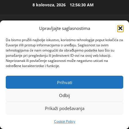
Skip
8 kolovoza, 2026
12:56:31 AM
ISPOVEST
to
U
content
p
e
Upravljajte saglasnostima
t
2
o
Da bismo pružili najbolje iskustvo, koristimo tehnologije poput kolačića za
j
ISPOVEST
čuvanje i/ili pristup informacijama o uređaju. Saglasnost sa ovim
O
d
tehnologijama će nam omogućiti da obrađujemo podatke kao što su
Z
e
ponašanje pri pregledanju ili jedinstveni ID-ovi na ovoj veb lokaciji.
Nepristanak ili povlačenje saglasnosti može negativno uticati na
E
c
određene karakteristike i funkcije.
N
e
3
I
n
O
ISPOVEST
i
Prihvati
POGLEDAJTE VIDEO
R
Primary
S
j
o
A
Menu
i
Odbij
d
M
i
Home
2024
svibanj
9
i
A
4
z
Prikaži podešavanja
MILENA\”IZ CRNE GORE SAM I TEK SAM SE RAZVELA
l
L
l
a
ŽELIM DRUŽENJE I UPOZNAVANJE\”
ISPOVEST
B
a
Cookie Policy
R
d
A
z