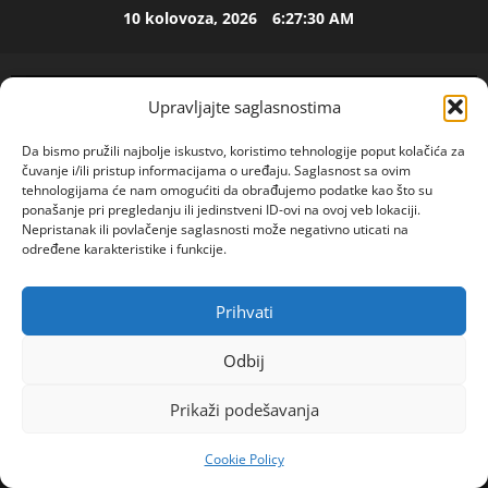
Skip
10 kolovoza, 2026
6:27:31 AM
to
ISPOVEST
content
M
i
Upravljajte saglasnostima
l
i
2
Da bismo pružili najbolje iskustvo, koristimo tehnologije poput kolačića za
c
čuvanje i/ili pristup informacijama o uređaju. Saglasnost sa ovim
u
ISPOVEST
tehnologijama će nam omogućiti da obrađujemo podatke kao što su
U
ponašanje pri pregledanju ili jedinstveni ID-ovi na ovoj veb lokaciji.
i
Nepristanak ili povlačenje saglasnosti može negativno uticati na
p
z
određene karakteristike i funkcije.
e
B
t
i
3
o
j
Prihvati
POGLEDAJTE VIDEO
Primary
j
ISPOVEST
e
Menu
O
d
l
Odbij
Z
e
j
Home
2024
svibanj
10
E
c
i
Prikaži podešavanja
Novak Đoković saznao protiv koga će igrati na
N
e
4
n
startu Mastersa u Rimu: Sa njim je samo jednom
I
n
e
Cookie Policy
O
igrao…
ISPOVEST
i
m