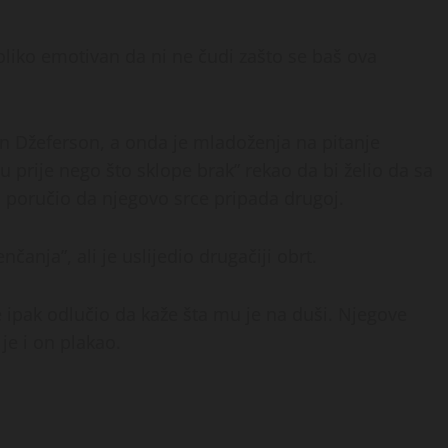
oliko emotivan da ni ne čudi zašto se baš ova
an Džeferson, a onda je mladoženja na pitanje
u prije nego što sklope brak” rekao da bi želio da sa
o poručio da njegovo srce pripada drugoj.
čanja”, ali je uslijedio drugačiji obrt.
je ipak odlučio da kaže šta mu je na duši. Njegove
 je i on plakao.