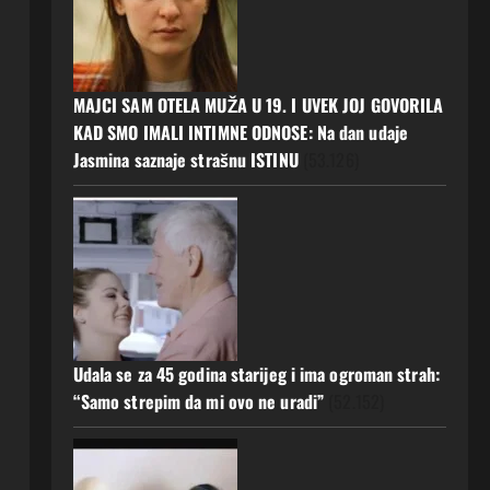
MAJCI SAM OTELA MUŽA U 19. I UVEK JOJ GOVORILA
KAD SMO IMALI INTIMNE ODNOSE: Na dan udaje
Jasmina saznaje strašnu ISTINU
(53.126)
Udala se za 45 godina starijeg i ima ogroman strah:
“Samo strepim da mi ovo ne uradi”
(52.152)