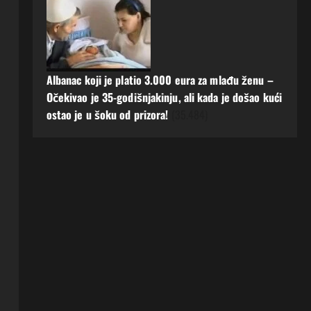
Albanac koji je platio 3.000 eura za mlađu ženu –
Očekivao je 35-godišnjakinju, ali kada je došao kući
ostao je u šoku od prizora!
(35.484)