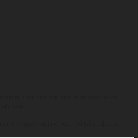
 mladu i sve prisutne kada je priznao da voli
pšala dan.
ezani, mogu imati jaku vezu roditelja i djeteta.