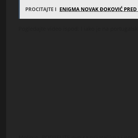
PROCITAJTE I
ENIGMA NOVAK ĐOKOVIĆ PRED ROL
Pogledajte video ispod: I iako je na portugalsko
Molimo, PODIJELITE ovo sa prijateljima i por