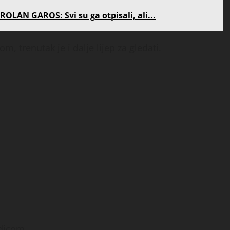
AN GAROS: Svi su ga otpisali, ali...
m, trenutak je i dalje lijep za gledati.
odicom.