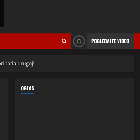
ISPOVESTI
U petoj deceniji izlazi samo s
momcima duplo mlađim od sebe:
POGLEDAJTE VIDEO
Razlog za to šokira, a ovako
tačno moraju da izgledaju
2
24 srpnja, 2026
0
ISPOVESTI
pripada drugoj!
OZENIO SAM ALBANKU I PRVU
BRACNU NOC LEGLI SMO U
KREVET A ONDA SE DESILO….
OGLAS
3
22 srpnja, 2026
0
ISPOVESTI
Rodila dijete drugom muškarcu,
a muž ništa nije posumnjao:
Njena ispovijest izazvala je burne
reakcije
4
22 srpnja, 2026
0