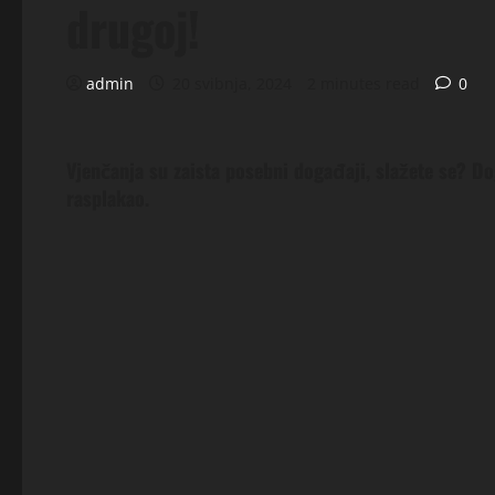
drugoj!
admin
20 svibnja, 2024
2 minutes read
0
Vjenčanja su zaista posebni događaji, slažete se? D
rasplakao.