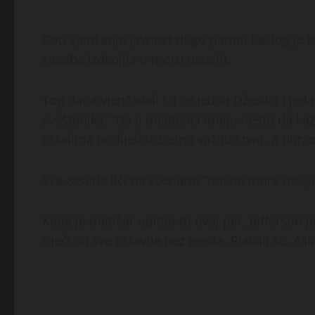
Ovo vjenčanje javnost dugo pamti. Razlog je t
svadba izdvojila u moru ostalih.
Tog dana vjenčavali su se jedna Džesika i jed
sveštenika: “Da li mladenci imaju nešto da kaž
ostalima podijeli izuzetno važnu stvar, a ubrz
Sve zasada liči na scenario “noćne more od vjen
Kada je matičar upitao to ovaj par, Jefferson 
riječi su sve ostavile bez teksta. Plakali su, čak