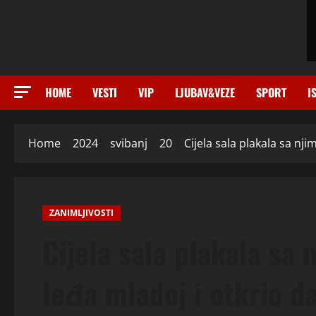
HOME
VESTI
VIP
LJUBAV&VEZE
SPORT
I
Home
2024
svibanj
20
Cijela sala plakala sa nj
ZANIMLJIVOSTI
Cijela sala plakala sa
leđa mladoj i otkrio d