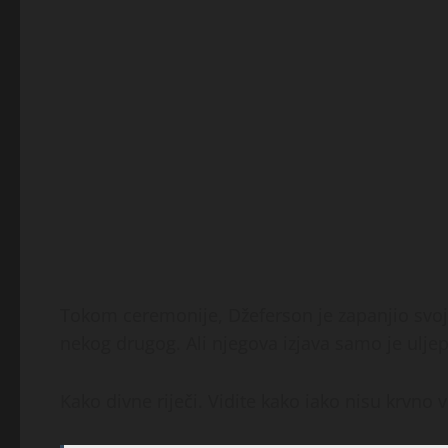
Tokom ceremonije, Džeferson je zapanjio svoju
nekog drugog. Ali njegova izjava samo je ulje
Kako divne riječi. Vidite kako iako nisu krvno v