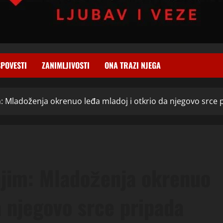
SPOVESTI
ZANIMLJIVOSTI
ONA TRAZI NJEGA
im: Mladoženja okrenuo leđa mladoj i otkrio da njegovo srce 
 njim: Mladoženja okrenuo
a njegovo srce pripada