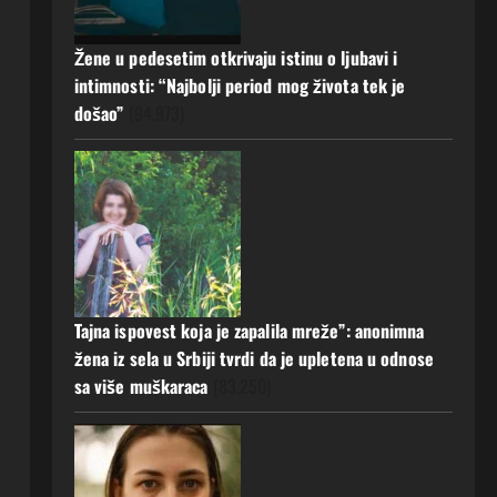
a muž ništa nije posumnjao:
Njena ispovijest izazvala je burne
Žene u pedesetim otkrivaju istinu o ljubavi i
reakcije
5
intimnosti: “Najbolji period mog života tek je
20 srpnja, 2026
0
došao”
(94.973)
Tajna ispovest koja je zapalila mreže”: anonimna
žena iz sela u Srbiji tvrdi da je upletena u odnose
sa više muškaraca
(83.250)