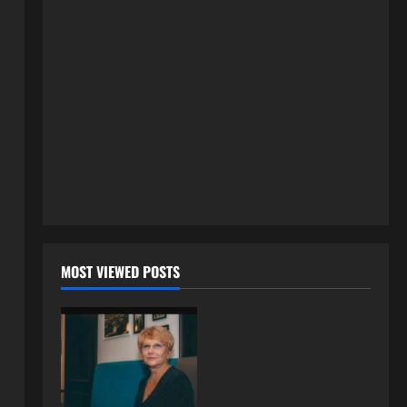
3 kolovoza, 2026
0
ISPOVESTI
U petoj deceniji izlazi samo s
momcima duplo mlađim od sebe:
Razlog za to šokira, a ovako
tačno moraju da izgledaju
2
24 srpnja, 2026
0
ISPOVESTI
OZENIO SAM ALBANKU I PRVU
BRACNU NOC LEGLI SMO U
KREVET A ONDA SE DESILO….
3
22 srpnja, 2026
0
ISPOVESTI
MOST VIEWED POSTS
Rodila dijete drugom muškarcu,
a muž ništa nije posumnjao:
Njena ispovijest izazvala je burne
reakcije
4
22 srpnja, 2026
0
ISPOVESTI
Rodila dijete drugom muškarcu,