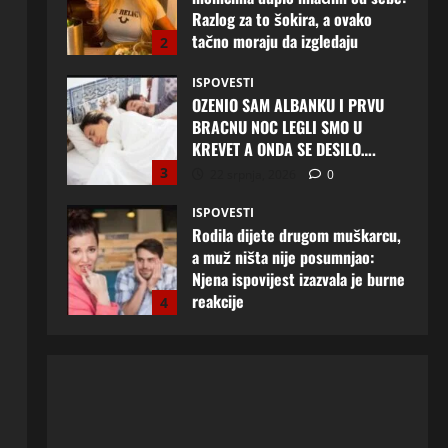
KREVET A ONDA SE DESILO….
3
22 srpnja, 2026
0
ISPOVESTI
Rodila dijete drugom muškarcu,
a muž ništa nije posumnjao:
Njena ispovijest izazvala je burne
reakcije
4
22 srpnja, 2026
0
ISPOVESTI
Rodila dijete drugom muškarcu,
a muž ništa nije posumnjao:
Njena ispovijest izazvala je burne
reakcije
5
20 srpnja, 2026
0
ISPOVESTI
Milicu iz Bijeljine muž Radovan
godinama varao, ona na šok
način saznala: “Radio je u Rusiji i
tamo imao još jednu porodicu”
1