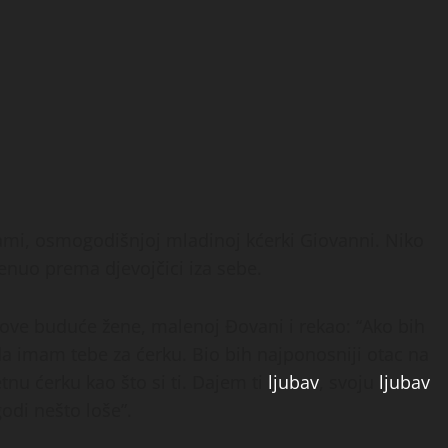
ami, osmogodišnjoj mladinoj kćerki Giovanni. Niko
enuo prema djevojčici iza sebe.
ove buduće žene, malenoj Đovani i rekao: “Ako bih
da imam tebe za ćerku. Bio bih najponosniji otac na
nu ćerku kao što si ti. Dajem ti
ljubav
, svoju
ljubav
godi nešto loše”.