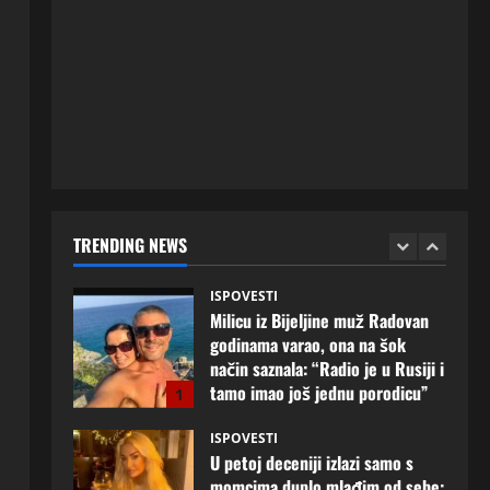
ISPOVESTI
Rodila dijete drugom muškarcu,
a muž ništa nije posumnjao:
Njena ispovijest izazvala je burne
reakcije
5
20 srpnja, 2026
0
ISPOVESTI
Milicu iz Bijeljine muž Radovan
godinama varao, ona na šok
način saznala: “Radio je u Rusiji i
TRENDING NEWS
tamo imao još jednu porodicu”
1
3 kolovoza, 2026
0
ISPOVESTI
U petoj deceniji izlazi samo s
momcima duplo mlađim od sebe:
Razlog za to šokira, a ovako
tačno moraju da izgledaju
2
24 srpnja, 2026
0
ISPOVESTI
OZENIO SAM ALBANKU I PRVU
BRACNU NOC LEGLI SMO U