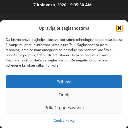
Skip
7 kolovoza, 2026
9:35:30 AM
to
ISPOVEST
content
U
p
Upravljajte saglasnostima
e
t
2
Da bismo pružili najbolje iskustvo, koristimo tehnologije poput kolačića za
o
čuvanje i/ili pristup informacijama o uređaju. Saglasnost sa ovim
j
ISPOVEST
tehnologijama će nam omogućiti da obrađujemo podatke kao što su
O
ponašanje pri pregledanju ili jedinstveni ID-ovi na ovoj veb lokaciji.
d
Nepristanak ili povlačenje saglasnosti može negativno uticati na
Z
e
određene karakteristike i funkcije.
E
c
N
e
3
I
n
Prihvati
POGLEDAJTE VIDEO
Primary
O
ISPOVEST
i
Menu
R
S
j
Odbij
o
A
i
Home
2024
svibanj
30
d
M
i
Prikaži podešavanja
ODMARAJU SAMO KAD JE CRVENO SLOVO: Ovako
i
A
4
z
žive srpske žene na selu – Rade od jutra do mraka i
l
L
l
Cookie Policy
a
NIKAD SE NE ŽALE
ISPOVEST
B
a