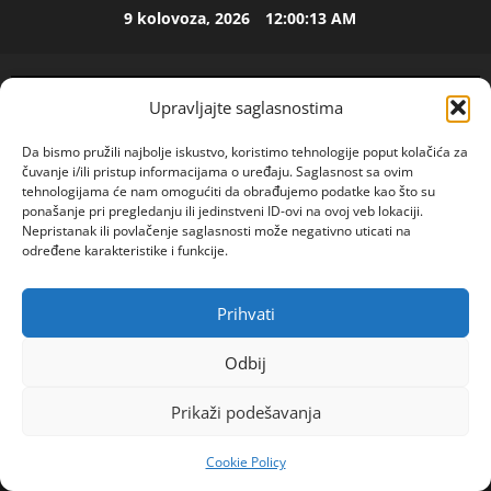
Skip
9 kolovoza, 2026
12:00:13 AM
to
ISPOVEST
content
M
i
Upravljajte saglasnostima
l
i
2
Da bismo pružili najbolje iskustvo, koristimo tehnologije poput kolačića za
c
čuvanje i/ili pristup informacijama o uređaju. Saglasnost sa ovim
u
ISPOVEST
tehnologijama će nam omogućiti da obrađujemo podatke kao što su
U
ponašanje pri pregledanju ili jedinstveni ID-ovi na ovoj veb lokaciji.
i
Nepristanak ili povlačenje saglasnosti može negativno uticati na
p
z
određene karakteristike i funkcije.
e
B
t
i
3
o
j
Prihvati
POGLEDAJTE VIDEO
Primary
j
ISPOVEST
e
Menu
O
d
l
Odbij
Z
e
j
Home
2024
srpanj
24
E
c
i
Prikaži podešavanja
UDALA SAM SE U SELU I POKAJALA, LJUDI SU
N
e
4
n
TOLIKO ZLOBNI I LJUBOMORNI: Srpkinja se zapitala
I
n
e
Cookie Policy
O
šta fali SELJACIMA i izazvala BES
ISPOVEST
i
m