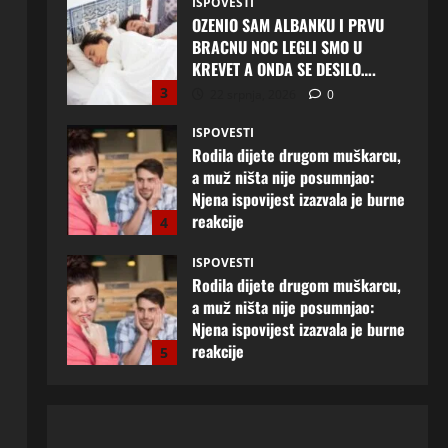
ISPOVESTI
OZENIO SAM ALBANKU I PRVU
BRACNU NOC LEGLI SMO U
KREVET A ONDA SE DESILO….
3
22 srpnja, 2026
0
ISPOVESTI
Rodila dijete drugom muškarcu,
a muž ništa nije posumnjao:
Njena ispovijest izazvala je burne
reakcije
4
22 srpnja, 2026
0
ISPOVESTI
Rodila dijete drugom muškarcu,
a muž ništa nije posumnjao:
Njena ispovijest izazvala je burne
reakcije
5
20 srpnja, 2026
0
ISPOVESTI
Milicu iz Bijeljine muž Radovan
godinama varao, ona na šok