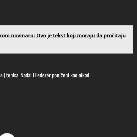
kom novinaru: Ovo je tekst koji moraju da pročitaju
 tenisa, Nadal i Federer poniženi kao nikad