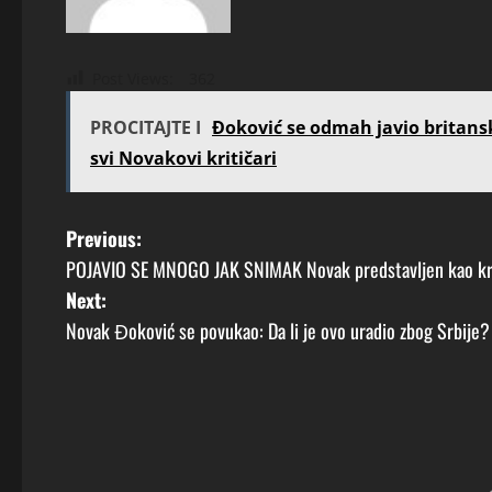
Post Views:
362
PROCITAJTE I
Đoković se odmah javio britans
svi Novakovi kritičari
P
Previous:
POJAVIO SE MNOGO JAK SNIMAK Novak predstavljen kao kralj
o
Next:
s
Novak Đoković se povukao: Da li je ovo uradio zbog Srbije?
t
n
a