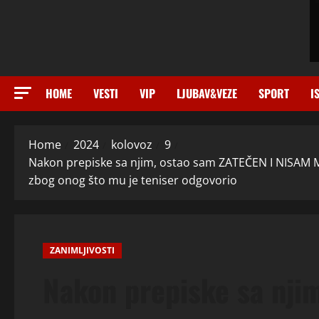
HOME
VESTI
VIP
LJUBAV&VEZE
SPORT
I
Home
2024
kolovoz
9
Nakon prepiske sa njim, ostao sam ZATEČEN I NISAM 
zbog onog što mu je teniser odgovorio
ZANIMLJIVOSTI
Nakon prepiske sa nji