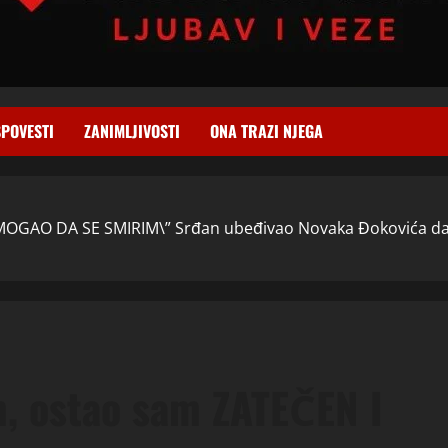
SPOVESTI
ZANIMLJIVOSTI
ONA TRAZI NJEGA
MOGAO DA SE SMIRIM\” Srđan ubeđivao Novaka Đokovića da 
m, ostao sam ZATEČEN I