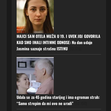
MAJCI SAM OTELA MUŽA U 19. I UVEK JOJ GOVORILA
KAD SMO IMALI INTIMNE ODNOSE: Na dan udaje
Jasmina saznaje strašnu ISTINU
(53.126)
Udala se za 45 godina starijeg i ima ogroman strah:
“Samo strepim da mi ovo ne uradi”
(52.150)