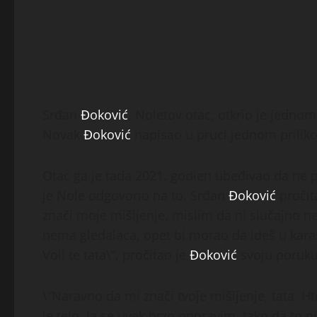
Srđan
Đoković
, Noletov otac, otkrio je jednom 
Novak
Đoković
napisao u pruci jednom prilik
Otac ga je tada 2021. godien ubeđivao da ne p
je Nole odgovorio na to. Srđan
Đoković
pročita
znači moje mišljenje, mislim da ni slučajno ne
nema gledalaca, opet bi morao da ideš u karan
Voli te tata\”, pročitao je
Đoković
svoju poruku
\”Naravno da mi znači tvoje mišljenje, tata. 
je telo. Ja se uvek brzo oporavim, tako da to ni