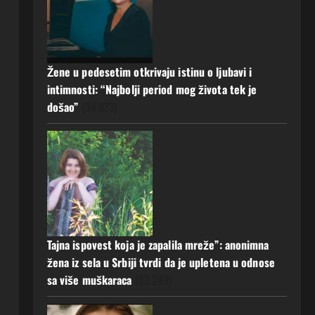
22 srpnja, 2026
0
ISPOVESTI
Rodila dijete drugom muškarcu,
a muž ništa nije posumnjao:
Njena ispovijest izazvala je burne
Žene u pedesetim otkrivaju istinu o ljubavi i
reakcije
5
intimnosti: “Najbolji period mog života tek je
20 srpnja, 2026
0
došao”
(94.973)
Tajna ispovest koja je zapalila mreže”: anonimna
žena iz sela u Srbiji tvrdi da je upletena u odnose
sa više muškaraca
(83.249)