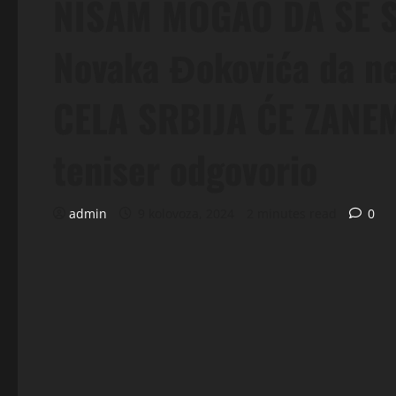
NISAM MOGAO DA SE S
Novaka Đokovića da ne
CELA SRBIJA ĆE ZANEM
teniser odgovorio
admin
9 kolovoza, 2024
2 minutes read
0