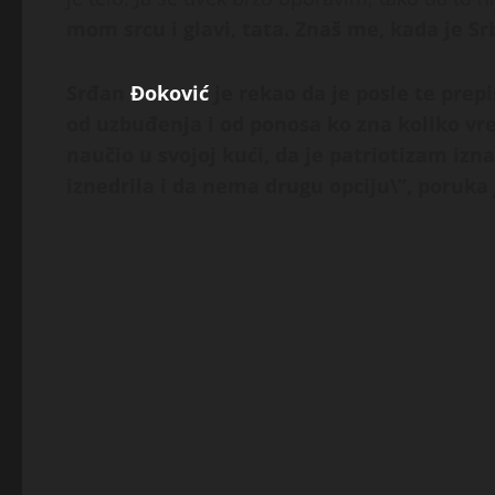
mom srcu i glavi, tata. Znaš me, kada je Sr
Srđan
Đoković
je rekao da je posle te prep
od uzbuđenja i od ponosa ko zna koliko vrem
naučio u svojoj kući, da je patriotizam izn
iznedrila i da nema drugu opciju\”, poruk