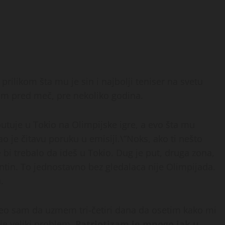
prilikom šta mu je sin i najbolji teniser na svetu
om pred meč, pre nekoliko godina.
utuje u Tokio na Olimpijske igre, a evo šta mu
o je čitavu poruku u emisiji.\”Noks, ako ti nešto
 bi trebalo da ideš u Tokio. Dug je put, druga zona,
tin. To jednostavno bez gledalaca nije Olimpijada.
.
Hteo sam da uzmem tri-četiri dana da osetim kako mi
je veliki problem.
Patriotizam je mnogo jak u