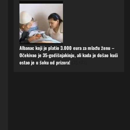
Albanac koji je platio 3.000 eura za mlađu ženu –
Očekivao je 35-godišnjakinju, ali kada je došao kući
ostao je u šoku od prizora!
(35.483)