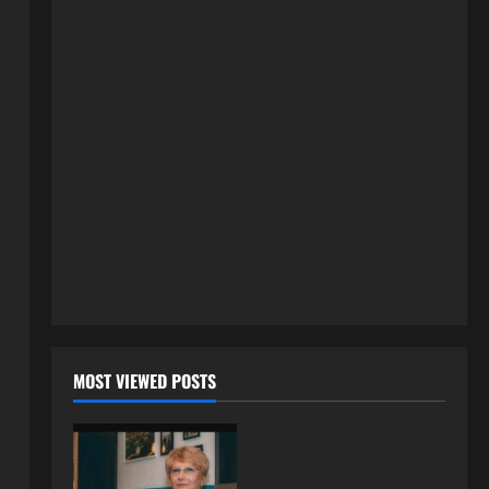
način saznala: “Radio je u Rusiji i
tamo imao još jednu porodicu”
1
3 kolovoza, 2026
0
ISPOVESTI
U petoj deceniji izlazi samo s
momcima duplo mlađim od sebe:
Razlog za to šokira, a ovako
tačno moraju da izgledaju
2
24 srpnja, 2026
0
ISPOVESTI
OZENIO SAM ALBANKU I PRVU
BRACNU NOC LEGLI SMO U
KREVET A ONDA SE DESILO….
3
22 srpnja, 2026
0
ISPOVESTI
MOST VIEWED POSTS
Rodila dijete drugom muškarcu,
a muž ništa nije posumnjao:
Njena ispovijest izazvala je burne
reakcije
4