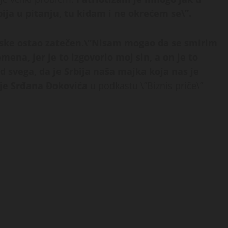
bija u pitanju, tu kidam i ne okrećem se\”.
iske ostao zatečen.
\”Nisam mogao da se smirim
ena, jer je to izgovorio moj sin, a on je to
ad svega, da je Srbija naša majka koja nas je
a je Srđana Đokovića
u podkastu \”Biznis priče\”