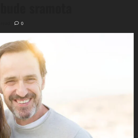
e bude sramota
 read
0