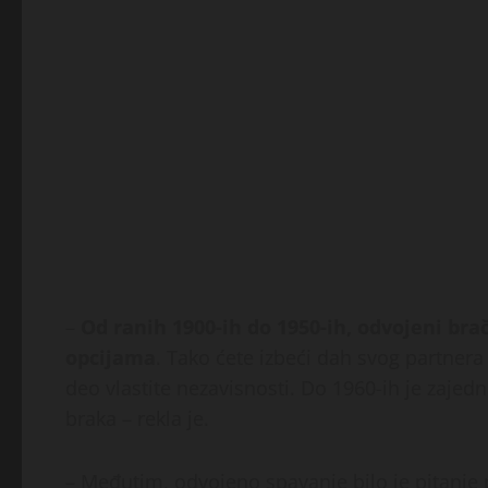
–
Od ranih 1900-ih do 1950-ih, odvojeni bra
opcijama
. Tako ćete izbeći dah svog partnera
deo vlastite nezavisnosti. Do 1960-ih je zajed
braka – rekla je.
– Međutim, odvojeno spavanje bilo je pitanje 