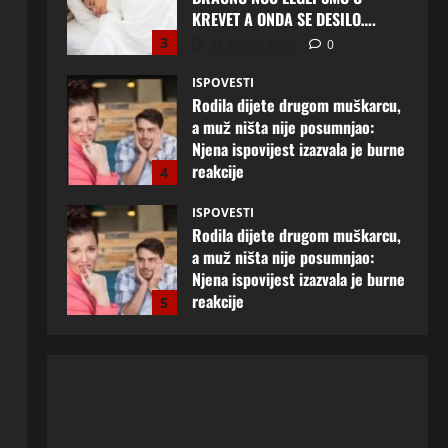
Rodila dijete drugom muškarcu,
a muž ništa nije posumnjao:
Njena ispovijest izazvala je burne
reakcije
4
22 srpnja, 2026
0
ISPOVESTI
Rodila dijete drugom muškarcu,
a muž ništa nije posumnjao:
Njena ispovijest izazvala je burne
reakcije
5
20 srpnja, 2026
0
ISPOVESTI
Milicu iz Bijeljine muž Radovan
godinama varao, ona na šok
način saznala: “Radio je u Rusiji i
tamo imao još jednu porodicu”
1
3 kolovoza, 2026
0
ISPOVESTI
U petoj deceniji izlazi samo s
momcima duplo mlađim od sebe:
Razlog za to šokira, a ovako