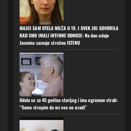
MAJCI SAM OTELA MUŽA U 19. I UVEK JOJ GOVORILA
KAD SMO IMALI INTIMNE ODNOSE: Na dan udaje
Jasmina saznaje strašnu ISTINU
(53.126)
Udala se za 45 godina starijeg i ima ogroman strah:
“Samo strepim da mi ovo ne uradi”
(52.152)