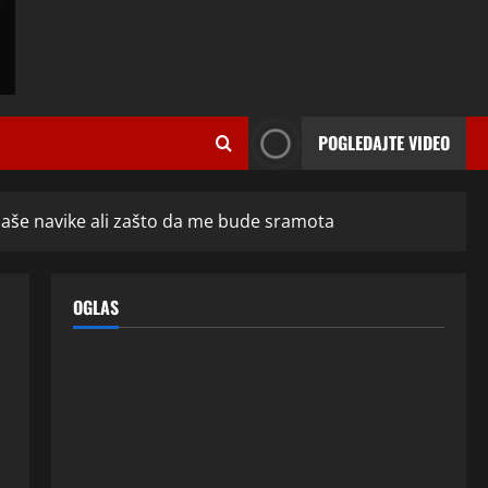
momcima duplo mlađim od sebe:
Razlog za to šokira, a ovako
tačno moraju da izgledaju
2
24 srpnja, 2026
0
ISPOVESTI
OZENIO SAM ALBANKU I PRVU
POGLEDAJTE VIDEO
BRACNU NOC LEGLI SMO U
KREVET A ONDA SE DESILO….
3
22 srpnja, 2026
0
še navike ali zašto da me bude sramota
ISPOVESTI
Rodila dijete drugom muškarcu,
a muž ništa nije posumnjao:
OGLAS
Njena ispovijest izazvala je burne
reakcije
4
22 srpnja, 2026
0
ISPOVESTI
Rodila dijete drugom muškarcu,
a muž ništa nije posumnjao:
Njena ispovijest izazvala je burne
reakcije