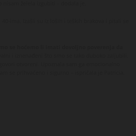
 nisam želela izgubiti – dodala je.
0-ima. Izašli su iz loših i teških brakova i pitali se
smo se hoćemo li imati dovoljno poverenja da
hvalni i iznenađeni što smo se tako duboko zaljubili.
azgovori otvoreni. Upoznala sam ga emocionalno
m se prihvaćeno i sigurno – ispričala je Patricia.