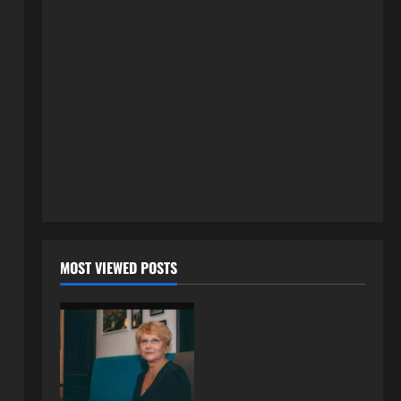
tačno moraju da izgledaju
2
24 srpnja, 2026
0
ISPOVESTI
OZENIO SAM ALBANKU I PRVU
BRACNU NOC LEGLI SMO U
KREVET A ONDA SE DESILO….
3
22 srpnja, 2026
0
ISPOVESTI
Rodila dijete drugom muškarcu,
a muž ništa nije posumnjao:
Njena ispovijest izazvala je burne
reakcije
4
MOST VIEWED POSTS
22 srpnja, 2026
0
ISPOVESTI
Rodila dijete drugom muškarcu,
a muž ništa nije posumnjao:
Njena ispovijest izazvala je burne
reakcije
5
20 srpnja, 2026
0