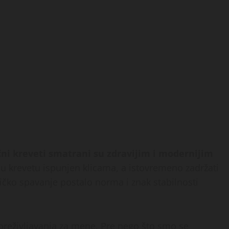
čni kreveti smatrani su zdravijim i modernijim
 u krevetu ispunjen klicama, a istovremeno zadržati
ničko spavanje postalo norma i znak stabilnosti
preživljavanja za mene. Pre nego što smo se