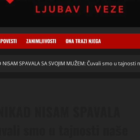
SPOVESTI
ZANIMLJIVOSTI
ONA TRAZI NJEGA
NISAM SPAVALA SA SVOJIM MUŽEM: Čuvali smo u tajnosti na
NIKAD NISAM SPAVALA
ali smo u tajnosti naše