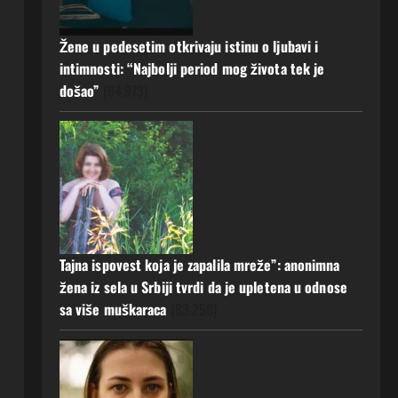
Žene u pedesetim otkrivaju istinu o ljubavi i
intimnosti: “Najbolji period mog života tek je
došao”
(94.973)
Tajna ispovest koja je zapalila mreže”: anonimna
žena iz sela u Srbiji tvrdi da je upletena u odnose
sa više muškaraca
(83.250)