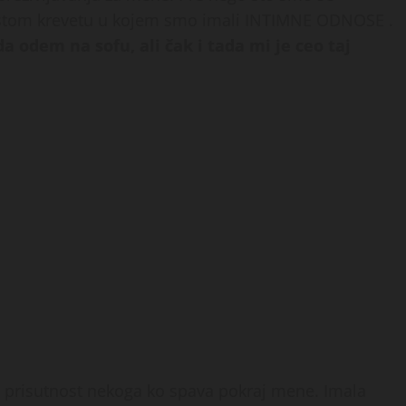
 istom krevetu u kojem smo imali INTIMNE ODNOSE .
a odem na sofu, ali čak i tada mi je ceo taj
ta prisutnost nekoga ko spava pokraj mene. Imala