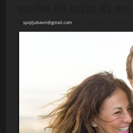
navike ali zašto da m
spojljubavni@gmail.com
2 rujna, 2024
5 minutes