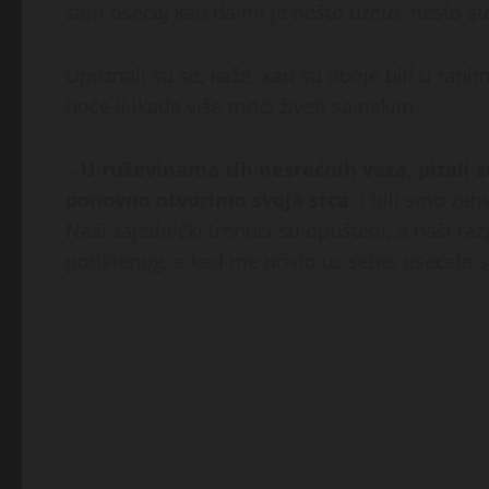
sam osećaj kao da mi je nešto uzeto, nešto što
Upoznali su se, kaže, kad su oboje bili u ranim 4
hoće li ikada više moći živeti sa nekim.
–
U ruševinama tih nesrećnih veza, pitali 
ponovno otvorimo svoja srca
, i bili smo za
Naši zajednički trenuci su opušteni, a naši r
potištenog, a kad me privio uz sebe, osećala sa