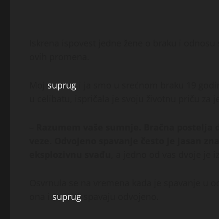
Iskrena ispovest jedne žene o braku i odnosu s
ovih promena.
Moj
suprug
i ja smo u srećnom braku 19 godin
u celibatu, ispričala je svoju životnu priču za j
–
Razumem vaše sumnje. Bračna postelja du
veze. Odvojeno spavanje često je jasan znak
eksplozivnu svađu
, a jedno od vas dvoje je i
Osvrnula se na vremena kada je spavanje u od
ona i
suprug
spavaju odvojeno.