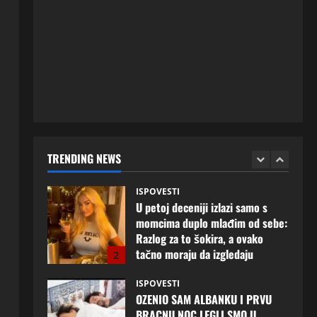
5
20 srpnja, 2026
0
ISPOVESTI
Milicu iz Bijeljine muž Radovan
godinama varao, ona na šok
način saznala: “Radio je u Rusiji i
tamo imao još jednu porodicu”
1
3 kolovoza, 2026
0
ISPOVESTI
U petoj deceniji izlazi samo s
momcima duplo mlađim od sebe:
TRENDING NEWS
Razlog za to šokira, a ovako
tačno moraju da izgledaju
2
24 srpnja, 2026
0
ISPOVESTI
OZENIO SAM ALBANKU I PRVU
BRACNU NOC LEGLI SMO U
KREVET A ONDA SE DESILO….
3
22 srpnja, 2026
0
ISPOVESTI