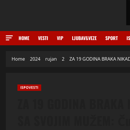
HOME
VESTI
VIP
LJUBAV&VEZE
SPORT
I
Home
2024
rujan
2
ZA 19 GODINA BRAKA NIKAD 
ISPOVESTI
ZA 19 GODINA BRAKA 
SA SVOJIM MUŽEM: Čuv