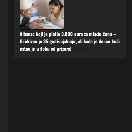
Albanac koji je platio 3.000 eura za mlađu ženu –
Očekivao je 35-godišnjakinju, ali kada je došao kući
ostao je u šoku od prizora!
(35.484)