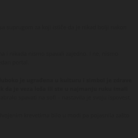
a suprugom za koji ističe da je nikad bolji nakon
a i nikada nismo spavali zajedno. I ne, nismo
edan portal.
boko je ugrađena u kulturu i simbol je zdrave
 da je veza loša ili ste u najmanju ruku imali
zabralo spavati na sofi – nastavila je svoju ispovest.
vojenim krevetima bilo u modi pa pojasnila zašto