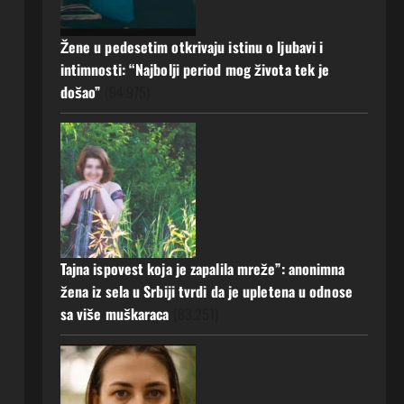
a muž ništa nije posumnjao:
Njena ispovijest izazvala je burne
Žene u pedesetim otkrivaju istinu o ljubavi i
reakcije
5
intimnosti: “Najbolji period mog života tek je
22 srpnja, 2026
0
došao”
(94.975)
Tajna ispovest koja je zapalila mreže”: anonimna
žena iz sela u Srbiji tvrdi da je upletena u odnose
sa više muškaraca
(83.251)