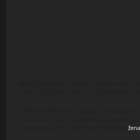
Mladić je bio tužan i jedva je zadržao suze sluš
Ubrzo im je prišao njen muž. „Zdravo šefe, ov
Zatim se okrenuo ženi: „Draga, ovo je moj šef 
zamisli da se uspio obogatiti iz inata jednoj 
povrijedila. Zamisli kako dobar život bi ta
žen