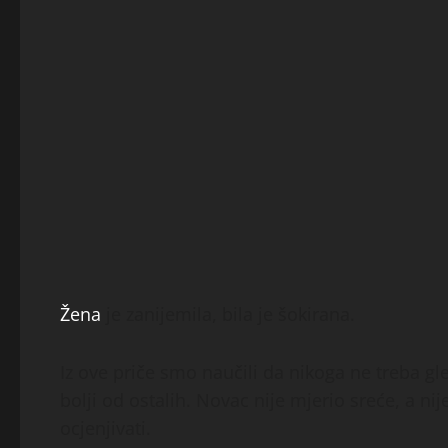
Žena
je zanijemila, bila je šokirana.
Iz ove priče smo naučili da nikoga ne treba g
bolji od ostalih. Novac nije mjerio sreće, a ni
ocjenjivati.