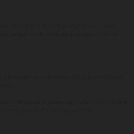
gatu djevojku, a ona mu je odgovorila: „Tvoja
ku, pa kako onda očekuješ da pristanem da se
ć nije mogao lako zaboraviti. Još ju je volio. Deset
centru.
udata i znaš koliko je plata mog muža? 15 000 dolara
A uz sve to, moj muž je veoma pametan.