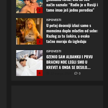
Razlog za to šokira, a ovako
tačno moraju da izgledaju
3
24 srpnja, 2026
0
ISPOVESTI
OZENIO SAM ALBANKU I PRVU
BRACNU NOC LEGLI SMO U
KREVET A ONDA SE DESILO….
4
22 srpnja, 2026
0
ISPOVESTI
Rodila dijete drugom muškarcu,
a muž ništa nije posumnjao:
Njena ispovijest izazvala je burne
reakcije
5
22 srpnja, 2026
0
ISPOVESTI
Lana (39) iz Mostara konačno je
odlučila napraviti prvi korak:
Muškarac koji joj osvoji srce
mogao bi promijeniti njen život
1