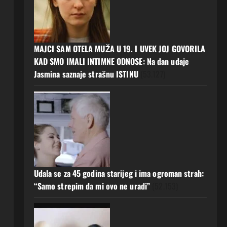
MAJCI SAM OTELA MUŽA U 19. I UVEK JOJ GOVORILA
KAD SMO IMALI INTIMNE ODNOSE: Na dan udaje
Jasmina saznaje strašnu ISTINU
(53.127)
Udala se za 45 godina starijeg i ima ogroman strah:
“Samo strepim da mi ovo ne uradi”
(52.153)