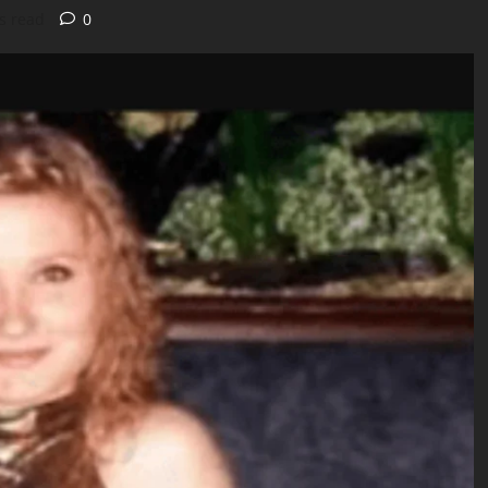
s read
0