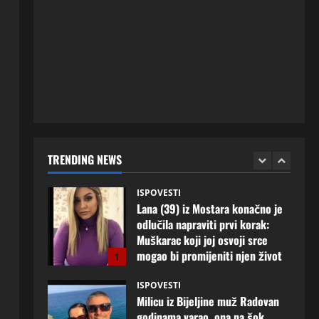
ISPOVESTI
Rodila dijete drugom muškarcu,
a muž ništa nije posumnjao:
Njena ispovijest izazvala je burne
reakcije
5
22 srpnja, 2026
0
ISPOVESTI
Lana (39) iz Mostara konačno je
odlučila napraviti prvi korak:
Muškarac koji joj osvoji srce
TRENDING NEWS
mogao bi promijeniti njen život
1
8 kolovoza, 2026
0
ISPOVESTI
Milicu iz Bijeljine muž Radovan
godinama varao, ona na šok
način saznala: “Radio je u Rusiji i
tamo imao još jednu porodicu”
2
3 kolovoza, 2026
0
ISPOVESTI
U petoj deceniji izlazi samo s
momcima duplo mlađim od sebe: