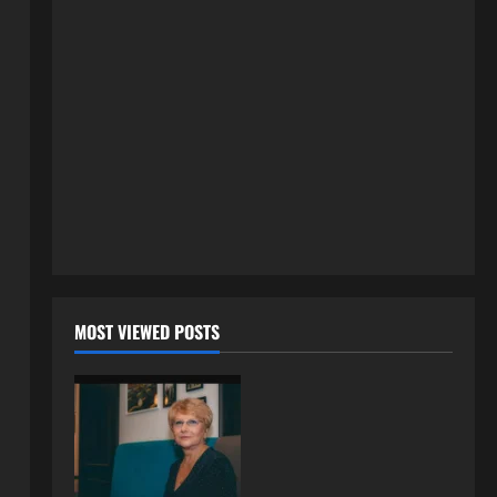
8 kolovoza, 2026
0
ISPOVESTI
Milicu iz Bijeljine muž Radovan
godinama varao, ona na šok
način saznala: “Radio je u Rusiji i
tamo imao još jednu porodicu”
2
3 kolovoza, 2026
0
ISPOVESTI
U petoj deceniji izlazi samo s
momcima duplo mlađim od sebe:
Razlog za to šokira, a ovako
tačno moraju da izgledaju
3
24 srpnja, 2026
0
ISPOVESTI
MOST VIEWED POSTS
OZENIO SAM ALBANKU I PRVU
BRACNU NOC LEGLI SMO U
KREVET A ONDA SE DESILO….
4
22 srpnja, 2026
0
ISPOVESTI
Rodila dijete drugom muškarcu,