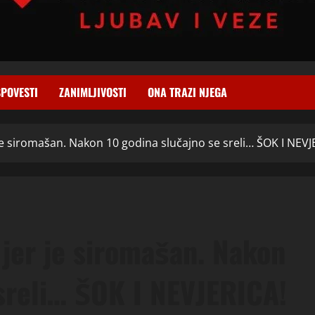
SPOVESTI
ZANIMLJIVOSTI
ONA TRAZI NJEGA
r je siromašan. Nakon 10 godina slučajno se sreli… ŠOK I NEVJ
a jer je siromašan. Nakon
 sreli… ŠOK I NEVJERICA!