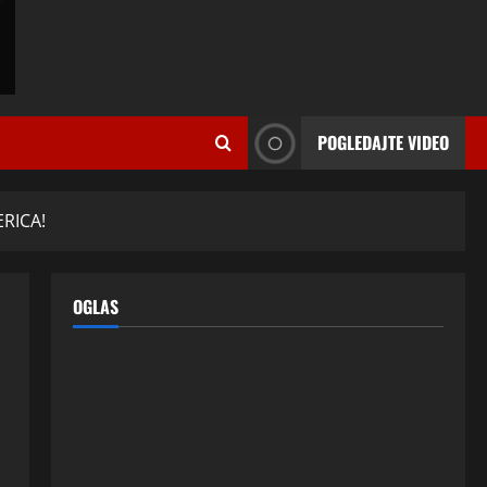
ISPOVESTI
Milicu iz Bijeljine muž Radovan
godinama varao, ona na šok
POGLEDAJTE VIDEO
način saznala: “Radio je u Rusiji i
tamo imao još jednu porodicu”
2
3 kolovoza, 2026
0
ISPOVESTI
ERICA!
U petoj deceniji izlazi samo s
momcima duplo mlađim od sebe:
Razlog za to šokira, a ovako
OGLAS
tačno moraju da izgledaju
3
24 srpnja, 2026
0
ISPOVESTI
OZENIO SAM ALBANKU I PRVU
BRACNU NOC LEGLI SMO U
KREVET A ONDA SE DESILO….
4
22 srpnja, 2026
0