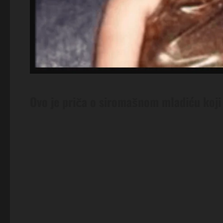
Ovo je priča o siromašnom mladiću koji j