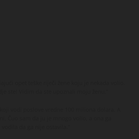
ajući opet teške riječi žene koju je nekada volio.
dje ste! Vidim da ste upoznali moju ženu.”
koji vodi poslove vredne 100 miliona dolara. A
ženi. Čuo sam da ju je mnogo volio, a ona ga
a
vodila da ga nije ostavila.“