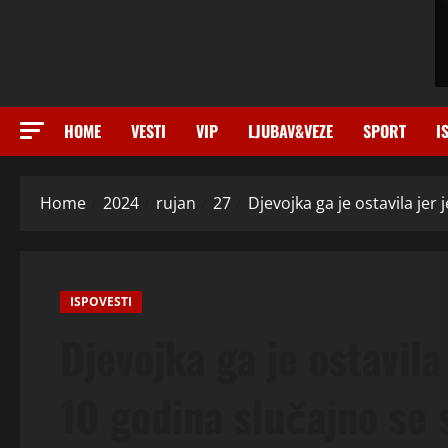
HOME
VESTI
VIP
LJUBAV&VEZE
SPORT
I
Home
2024
rujan
27
Djevojka ga je ostavila je
ISPOVESTI
Djevojka ga je ostavil
10 godina slučajno se