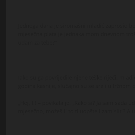
Jednoga dana je siromašni mladić zaprosio bo
mjesečna plata je jednaka mom dnevnom troš
udam za tebe?“
Iako su ga povrijedile njene teške riječi, mladi
godina kasnije, slučajno su se sreli u tržnom 
„Hej, ti! – povikala je. „Kako si? Ja sam sada 
mjesečno, možeš li to ti uopšte i zamisliti? 