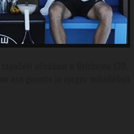
započeti učešćem u Brizbejnu (30.
om asu govorio je njegov nekadašnji