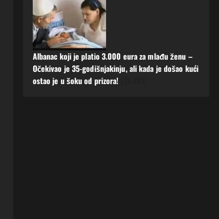
Albanac koji je platio 3.000 eura za mlađu ženu –
Očekivao je 35-godišnjakinju, ali kada je došao kući
ostao je u šoku od prizora!
(35.483)