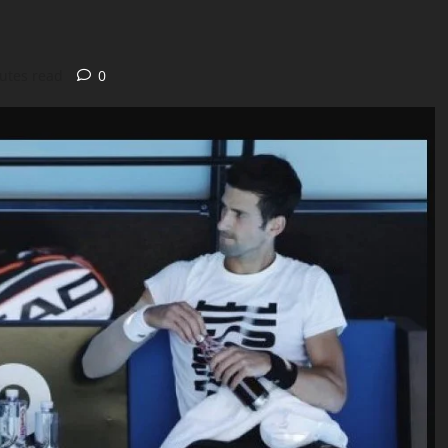
utes read
0