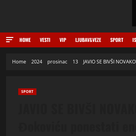
HOME
VESTI
VIP
LJUBAV&VEZE
SPORT
I
Home
2024
prosinac
13
JAVIO SE BIVŠI NOVAKOV 
SPORT
JAVIO SE BIVŠI NOVAK
Đokoviću ponestati ene