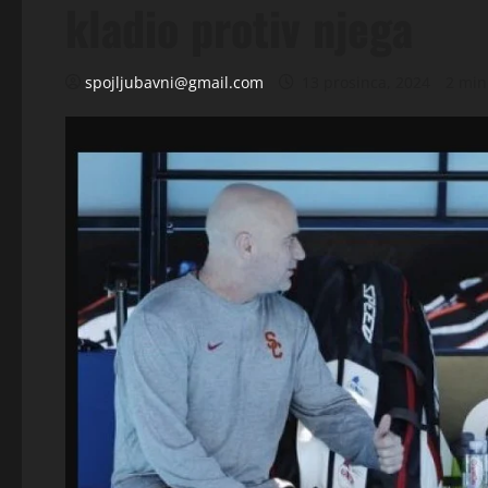
kladio protiv njega
spojljubavni@gmail.com
13 prosinca, 2024
2 min