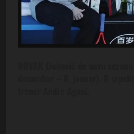
NOVAK Đoković će novu sezonu 
decembar – 6. januar). O srpsk
trener Andre Agasi.