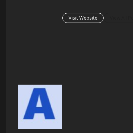
Visit Website
View All P