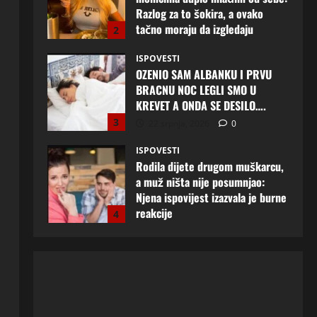
KREVET A ONDA SE DESILO….
3
22 srpnja, 2026
0
ISPOVESTI
Rodila dijete drugom muškarcu,
a muž ništa nije posumnjao:
Njena ispovijest izazvala je burne
reakcije
4
22 srpnja, 2026
0
ISPOVESTI
Rodila dijete drugom muškarcu,
a muž ništa nije posumnjao:
Njena ispovijest izazvala je burne
reakcije
5
20 srpnja, 2026
0
ISPOVESTI
Milicu iz Bijeljine muž Radovan
godinama varao, ona na šok
način saznala: “Radio je u Rusiji i
tamo imao još jednu porodicu”
1