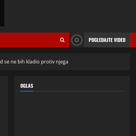
ISPOVESTI
U petoj deceniji izlazi samo s
momcima duplo mlađim od sebe:
POGLEDAJTE VIDEO
Razlog za to šokira, a ovako
tačno moraju da izgledaju
2
24 srpnja, 2026
0
ISPOVESTI
 se ne bih kladio protiv njega
OZENIO SAM ALBANKU I PRVU
BRACNU NOC LEGLI SMO U
KREVET A ONDA SE DESILO….
OGLAS
3
22 srpnja, 2026
0
ISPOVESTI
Rodila dijete drugom muškarcu,
a muž ništa nije posumnjao:
Njena ispovijest izazvala je burne
reakcije
4
22 srpnja, 2026
0