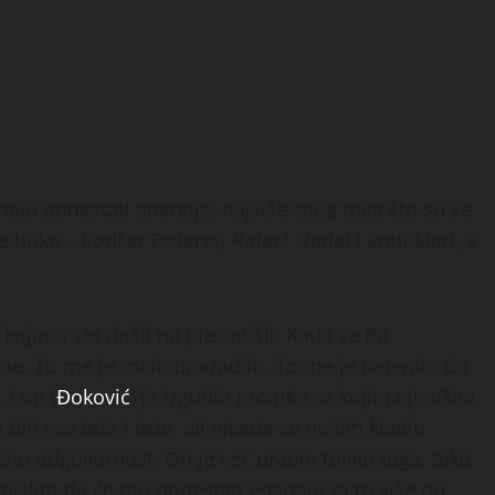
lo ponestati energije, najviše zbog toga što su se
e bitke – Rodžer Federer, Rafael Nadal i Endi Mari, s
.
kojima ste došli na ples otišli. Kada se Pit
ene. To me je malo unazadilo. To me je nateralo da
 I on (
Đoković
) je izgubio momke sa kojima je ušao
iti sve teže i teže, ali nikada se ne bih kladio
venu odgovornost. On je već uradio toliko toga, tako
 mislim da će mu ponestati energije za to više od