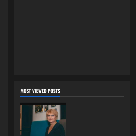
3 kolovoza, 2026
0
ISPOVESTI
U petoj deceniji izlazi samo s
momcima duplo mlađim od sebe:
Razlog za to šokira, a ovako
tačno moraju da izgledaju
2
24 srpnja, 2026
0
ISPOVESTI
OZENIO SAM ALBANKU I PRVU
BRACNU NOC LEGLI SMO U
KREVET A ONDA SE DESILO….
3
22 srpnja, 2026
0
ISPOVESTI
MOST VIEWED POSTS
Rodila dijete drugom muškarcu,
a muž ništa nije posumnjao:
Njena ispovijest izazvala je burne
reakcije
4
22 srpnja, 2026
0
ISPOVESTI
Rodila dijete drugom muškarcu,