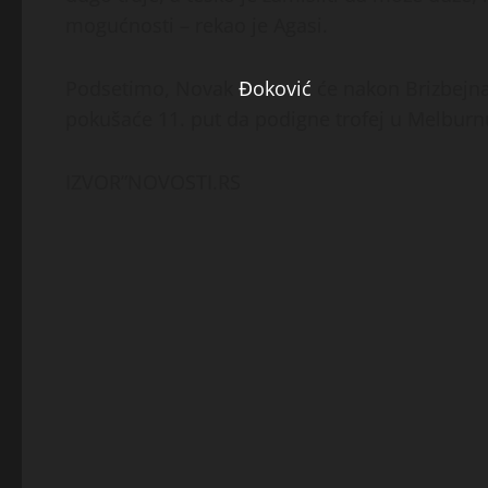
mogućnosti – rekao je Agasi.
Podsetimo, Novak
Đoković
će nakon Brizbejna 
pokušaće 11. put da podigne trofej u Melburn
IZVOR”NOVOSTI.RS