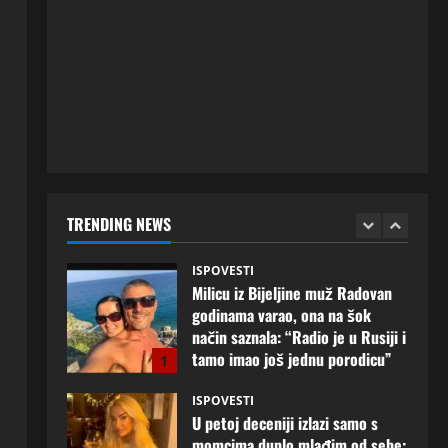
ISPOVESTI
Rodila dijete drugom muškarcu,
a muž ništa nije posumnjao:
Njena ispovijest izazvala je burne
reakcije
5
20 srpnja, 2026
0
ISPOVESTI
Milicu iz Bijeljine muž Radovan
godinama varao, ona na šok
način saznala: “Radio je u Rusiji i
TRENDING NEWS
tamo imao još jednu porodicu”
1
3 kolovoza, 2026
0
ISPOVESTI
U petoj deceniji izlazi samo s
momcima duplo mlađim od sebe:
Razlog za to šokira, a ovako
tačno moraju da izgledaju
2
24 srpnja, 2026
0
ISPOVESTI
OZENIO SAM ALBANKU I PRVU
BRACNU NOC LEGLI SMO U