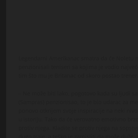
Legendarni Amerikanac smatra da će Noletu ma
penzionisali teniseri sa kojima je vodio najveć
tim što mu je Britanac od skoro postao trener
– Ne može biti lako, pogotovo kada su ljudi sa 
(Sampras) penzionisao, to je bio udarac za m
ponovo otkrijem svoje inspiracije na neki nivo.
u istoriju. Tako da će verovatno emotivno brzo b
protiv njega. Kladite se protiv njega na sopst
dugo traje, a teško je zamisliti da može duže,