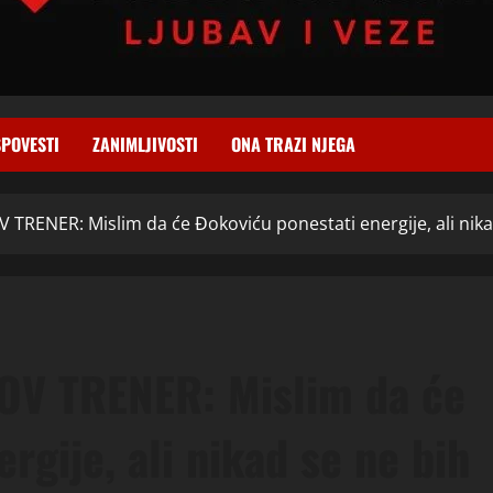
SPOVESTI
ZANIMLJIVOSTI
ONA TRAZI NJEGA
TRENER: Mislim da će Đokoviću ponestati energije, ali nikad
OV TRENER: Mislim da će
rgije, ali nikad se ne bih