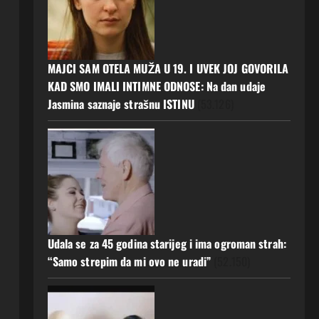
MAJCI SAM OTELA MUŽA U 19. I UVEK JOJ GOVORILA
KAD SMO IMALI INTIMNE ODNOSE: Na dan udaje
Jasmina saznaje strašnu ISTINU
(53.126)
Udala se za 45 godina starijeg i ima ogroman strah:
“Samo strepim da mi ovo ne uradi”
(52.150)