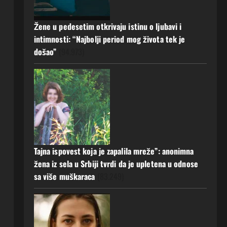
a muž ništa nije posumnjao:
Njena ispovijest izazvala je burne
Žene u pedesetim otkrivaju istinu o ljubavi i
reakcije
5
intimnosti: “Najbolji period mog života tek je
20 srpnja, 2026
0
došao”
(94.973)
Tajna ispovest koja je zapalila mreže”: anonimna
žena iz sela u Srbiji tvrdi da je upletena u odnose
sa više muškaraca
(83.249)