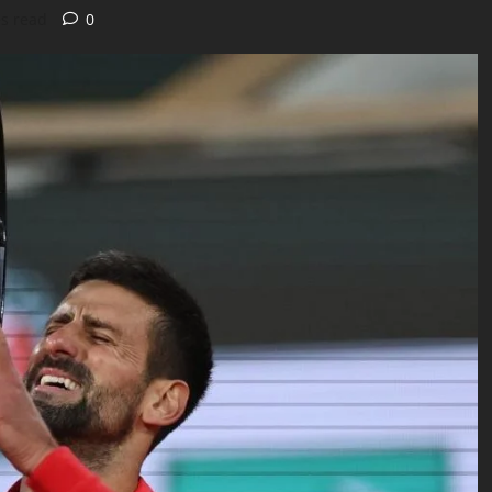
s read
0