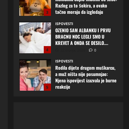
Razlog za to šokira, a ovako
tačno moraju da izgledaju
3
24 srpnja, 2026
0
ISPOVESTI
OZENIO SAM ALBANKU I PRVU
BRACNU NOC LEGLI SMO U
KREVET A ONDA SE DESILO….
4
22 srpnja, 2026
0
ISPOVESTI
Rodila dijete drugom muškarcu,
a muž ništa nije posumnjao:
Njena ispovijest izazvala je burne
reakcije
5
22 srpnja, 2026
0
ISPOVESTI
Lana (39) iz Mostara konačno je
odlučila napraviti prvi korak:
Muškarac koji joj osvoji srce
mogao bi promijeniti njen život
1