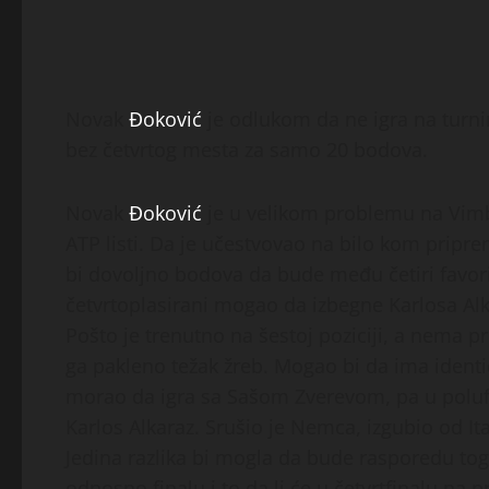
Novak
Đoković
je odlukom da ne igra na turni
bez četvrtog mesta za samo 20 bodova.
Novak
Đoković
je u velikom problemu na Vimb
ATP listi. Da je učestvovao na bilo kom prip
bi dovoljno bodova da bude među četiri favorit
četvrtoplasirani mogao da izbegne Karlosa Alka
Pošto je trenutno na šestoj poziciji, a nema p
ga pakleno težak žreb. Mogao bi da ima identi
morao da igra sa Sašom Zverevom, pa u polufi
Karlos Alkaraz. Srušio je Nemca, izgubio od It
Jedina razlika bi mogla da bude rasporedu toga
odnosno finalu i to da li će u četvrtfinalu na 