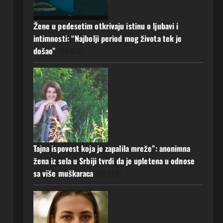
a muž ništa nije posumnjao:
Njena ispovijest izazvala je burne
Žene u pedesetim otkrivaju istinu o ljubavi i
reakcije
5
intimnosti: “Najbolji period mog života tek je
22 srpnja, 2026
0
došao”
(94.976)
Tajna ispovest koja je zapalila mreže”: anonimna
žena iz sela u Srbiji tvrdi da je upletena u odnose
sa više muškaraca
(83.254)