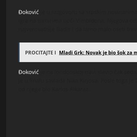
Đoković
je u razgovoru sa srpskim novinarima
igra na turnirima uoči Vimbldona. Njegova odl
najverovatnije Badls i da tamo malo oseti tr
PROCITAJTE I
Mladi Grk: Novak je bio šok za 
Đoković
je na londonskoj travi slavio čak seda
je u finalu savlada Nika Kirjosa. Posle toga je 
od njega bio Karlos Alkaraz.