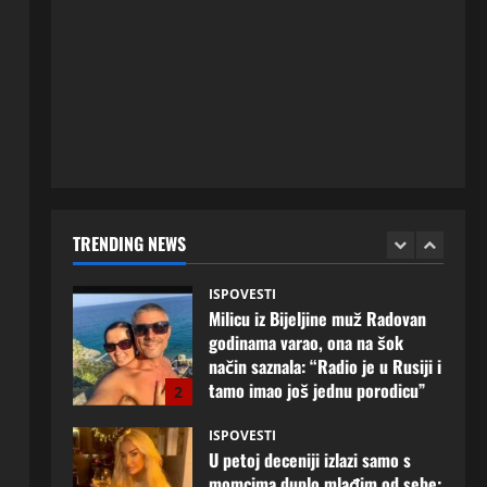
ISPOVESTI
Rodila dijete drugom muškarcu,
a muž ništa nije posumnjao:
Njena ispovijest izazvala je burne
reakcije
5
22 srpnja, 2026
0
ISPOVESTI
Lana (39) iz Mostara konačno je
odlučila napraviti prvi korak:
Muškarac koji joj osvoji srce
TRENDING NEWS
mogao bi promijeniti njen život
1
8 kolovoza, 2026
0
ISPOVESTI
Milicu iz Bijeljine muž Radovan
godinama varao, ona na šok
način saznala: “Radio je u Rusiji i
tamo imao još jednu porodicu”
2
3 kolovoza, 2026
0
ISPOVESTI
U petoj deceniji izlazi samo s
momcima duplo mlađim od sebe: