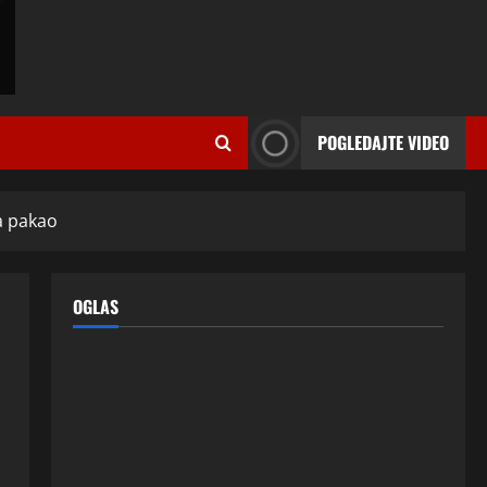
ISPOVESTI
Milicu iz Bijeljine muž Radovan
godinama varao, ona na šok
POGLEDAJTE VIDEO
način saznala: “Radio je u Rusiji i
tamo imao još jednu porodicu”
2
3 kolovoza, 2026
0
ISPOVESTI
a pakao
U petoj deceniji izlazi samo s
momcima duplo mlađim od sebe:
Razlog za to šokira, a ovako
OGLAS
tačno moraju da izgledaju
3
24 srpnja, 2026
0
ISPOVESTI
OZENIO SAM ALBANKU I PRVU
BRACNU NOC LEGLI SMO U
KREVET A ONDA SE DESILO….
4
22 srpnja, 2026
0