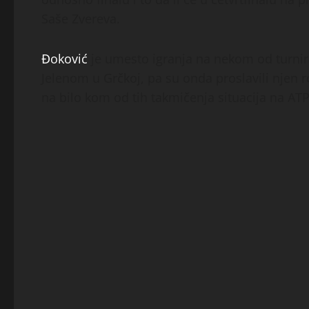
Saše Zvereva.
Đoković
je umesto igranja na nekom od turni
Jelenom u Grčkoj, pa su onda proslavili njen
na bilo kom od tih takmičenja situacija na ATP 