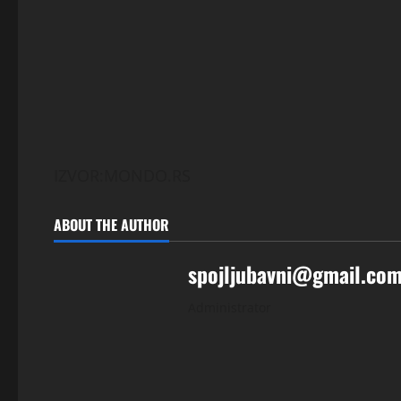
IZVOR:MONDO.RS
ABOUT THE AUTHOR
spojljubavni@gmail.co
Administrator