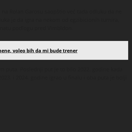
 na Rolan Garosu saopštio već tada odluku da ne
uka je da igra na nekom od egzibicionih turnira,
avnatu podlogu pred Vimbldon.
mene, voleo bih da mi bude trener
m puta. Poslednji put je to bilo 2022. godine kada
2023. i 2024. godine igrao u finalu i oba puta je bolji