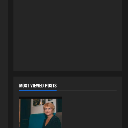
8 kolovoza, 2026
0
ISPOVESTI
Milicu iz Bijeljine muž Radovan
godinama varao, ona na šok
način saznala: “Radio je u Rusiji i
tamo imao još jednu porodicu”
2
3 kolovoza, 2026
0
ISPOVESTI
U petoj deceniji izlazi samo s
momcima duplo mlađim od sebe:
Razlog za to šokira, a ovako
tačno moraju da izgledaju
3
24 srpnja, 2026
0
ISPOVESTI
MOST VIEWED POSTS
OZENIO SAM ALBANKU I PRVU
BRACNU NOC LEGLI SMO U
KREVET A ONDA SE DESILO….
4
22 srpnja, 2026
0
ISPOVESTI
Rodila dijete drugom muškarcu,