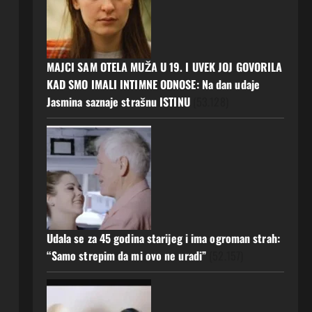
MAJCI SAM OTELA MUŽA U 19. I UVEK JOJ GOVORILA
KAD SMO IMALI INTIMNE ODNOSE: Na dan udaje
Jasmina saznaje strašnu ISTINU
(53.128)
Udala se za 45 godina starijeg i ima ogroman strah:
“Samo strepim da mi ovo ne uradi”
(52.157)