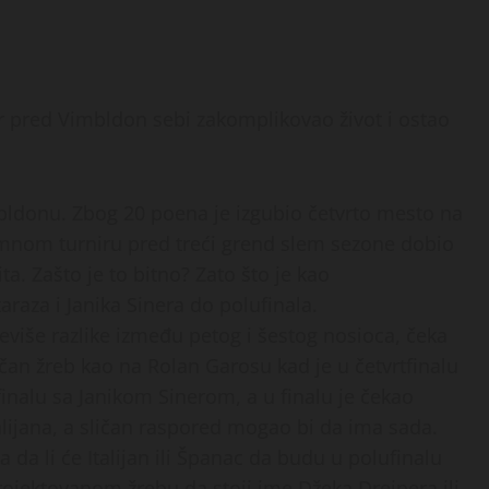
r pred Vimbldon sebi zakomplikovao život i ostao
ldonu. Zbog 20 poena je izgubio četvrto mesto na
remnom turniru pred treći grend slem sezone dobio
a. Zašto je to bitno? Zato što je kao
raza i Janika Sinera do polufinala.
reviše razlike između petog i šestog nosioca, čeka
čan žreb kao na Rolan Garosu kad je u četvrtfinalu
nalu sa Janikom Sinerom, a u finalu je čekao
alijana, a sličan raspored mogao bi da ima sada.
 da li će Italijan ili Španac da budu u polufinalu
projektovanom žrebu da stoji ime Džeka Drejpera ili