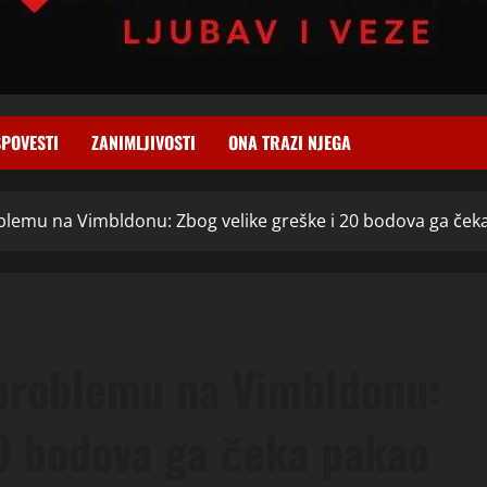
SPOVESTI
ZANIMLJIVOSTI
ONA TRAZI NJEGA
emu na Vimbldonu: Zbog velike greške i 20 bodova ga ček
roblemu na Vimbldonu:
20 bodova ga čeka pakao