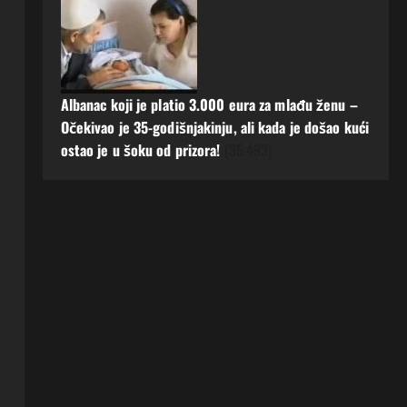
Albanac koji je platio 3.000 eura za mlađu ženu –
Očekivao je 35-godišnjakinju, ali kada je došao kući
ostao je u šoku od prizora!
(35.493)