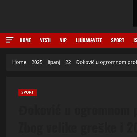
HOME
VESTI
VIP
LJUBAV&VEZE
SPORT
I
Home
2025
lipanj
22
Đoković u ogromnom probl
SPORT
Đoković u ogromnom p
Zbog velike greške i 