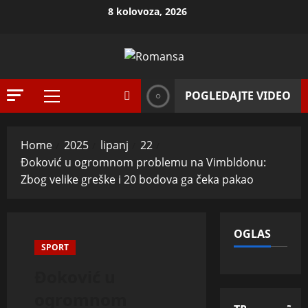
Skip
8 kolovoza, 2026
to
content
POGLEDAJTE VIDEO
Primary
Menu
Home
2025
lipanj
22
Đoković u ogromnom problemu na Vimbldonu:
Zbog velike greške i 20 bodova ga čeka pakao
OGLAS
SPORT
Đoković u
ogromnom