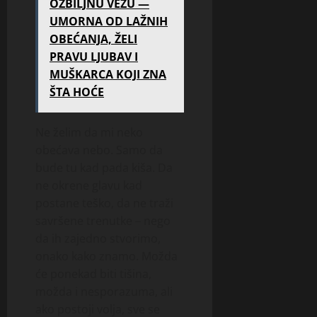
OZBILJNU VEZU —
UMORNA OD LAŽNIH
OBEĆANJA, ŽELI
PRAVU LJUBAV I
MUŠKARCA KOJI ZNA
ŠTA HOĆE
Ne želim da mi neko
obećava nebo. Samo da
bude tu kad pada kiša. Da
ne okrene glavu kad
postane teško, da ne traži
savršene trenutke – nego
da ih zajedno stvorimo,
onako kako znamo. Možda
će ponekad biti tišina,
možda i nesporazuma, ali
ako postoji volja, sve se