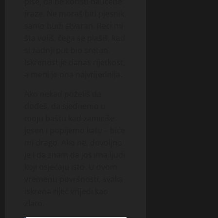
piše, da ne koristi naučene
fraze. Ne moraš biti pjesnik,
samo budi stvaran. Reci mi
šta voliš, čega se plašiš, kad
si zadnji put bio sretan.
Iskrenost je danas rijetkost,
a meni je ona najvrijednija.
Ako nekad poželiš da
dođeš, da sjednemo u
moju baštu kad zamiriše
jesen i popijemo kafu – biće
mi drago. Ako ne, dovoljno
je i da znam da još ima ljudi
koji osjećaju isto. U ovom
vremenu površnosti, svaka
iskrena riječ vrijedi kao
zlato.