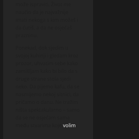
može ispraviti. Život me
naučio da je najvažnije
imati nekoga s kim možeš i
da ćutiš, a da ne osjećaš
prazninu.
Ponekad, dok sjedim u
svojoj kuhinji i gledam kroz
prozor, uhvatim sebe kako
zamišljam kako bi bilo da s
druge strane stola sjedi
neko. Da pijemo kafu, da se
nasmijemo nekoj sitnici, da
pričamo o danu. Ne tražim
ništa spektakularno – samo
da se ne osjećam sama
među stvarima koje
volim
.