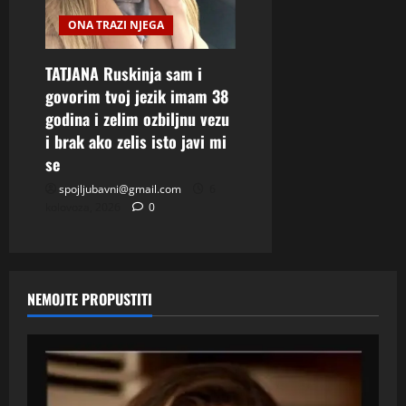
ONA TRAZI NJEGA
TATJANA Ruskinja sam i
govorim tvoj jezik imam 38
godina i zelim ozbiljnu vezu
i brak ako zelis isto javi mi
se
spojljubavni@gmail.com
6
kolovoza, 2026
0
NEMOJTE PROPUSTITI