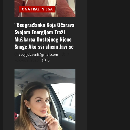
ONA TRAZI NJEGA
“Beograđanka Koja Očarava
Svojom Energijom Traži
Muškarca Dostojnog Njene
Snage Ako ssi slican Javi se
spojljubavni@gmail.com
7
kolovoza, 2026
0