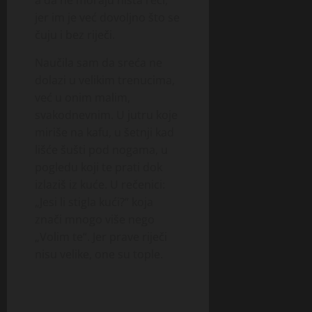
jer im je već dovoljno što se
čuju i bez riječi.
Naučila sam da sreća ne
dolazi u velikim trenucima,
već u onim malim,
svakodnevnim. U jutru koje
miriše na kafu, u šetnji kad
lišće šušti pod nogama, u
pogledu koji te prati dok
izlaziš iz kuće. U rečenici:
„Jesi li stigla kući?“ koja
znači mnogo više nego
„Volim te“. Jer prave riječi
nisu velike, one su tople.