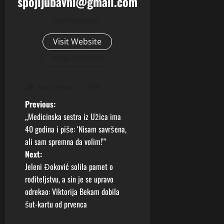
spojljubavni@gmail.com
Administrator
Visit Website
View All Posts
Post Views:
1.253
P
Previous:
„Medicinska sestra iz Užica ima
o
40 godina i piše: ‘Nisam savršena,
ali sam spremna da volim!’“
s
Next:
t
Jeleni Đoković solila pamet o
roditeljstvu, a sin je se upravo
n
odrekao: Viktorija Bekam dobila
šut-kartu od prvenca
a