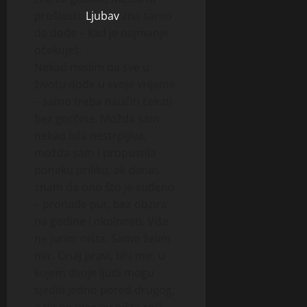
prošlosti.
Ljubav
zna samo
da dođe – kad je najmanje
očekuješ.
Nekad mislim da sve u
životu dođe u svoje vrijeme
– samo treba naučiti čekati
bez gorčine. Možda sam
nekad bila nestrpljiva,
možda sam i propustila
poneku priliku, ali danas
znam da ono što je suđeno
– pronađe put, bez obzira
na godine i okolnosti. Više
ne jurim ništa. Samo želim
mir. Onaj pravi, tihi mir, u
kojem dvoje ljudi mogu
sjediti jedno pored drugog,
a da ne moraju ništa reći,