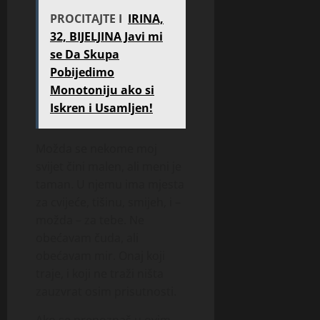
PROCITAJTE I
IRINA,
32, BIJELJINA Javi mi
se Da Skupa
Pobijedimo
Monotoniju ako si
Iskren i Usamljen!
Možda se nekome moj
svijet čini malen, ali meni je
taman. U njemu ima mjesta
za cvijeće, tišinu, smijeh, i –
možda – za tebe. Ne
obećavam čuda, ali
obećavam mir. Onaj koji
traje, i koji ne traži ništa
zauzvrat osim prisutnosti.
Ako se prepoznaš u ovim