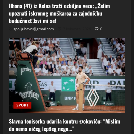
Ilhana (41) iz Kelna traži ozbiljnu vezu: „Želim
upoznati iskrenog muškarca za zajedničku
budućnost“Javi mi se!
spojljubavni@gmail.com
7 kolovoza, 2026
0
SPORT
Slavna teniserka udarila kontru Đokoviću: “Mislim
da nema ničeg lepšeg nego…”