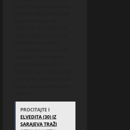
ali još vjerujem u dobrotu.
Vjerujem da postoje ljudi
koji ne odustaju od
nježnosti, iako ih je život
naučio da budu oprezni.
Vjerujem da postoje
muškarci koji se ne stide
osjećaja, i žene koje ne
glume hladnoću da bi
izgledale jake. I možda sam
naivna, ali radije ću ostati
takva, nego da postanem
cinična.
PROCITAJTE I
ELVEDITA (30) IZ
SARAJEVA TRAŽI