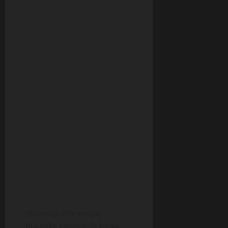
Znam da više nisam
djevojka koja sanja bajke,