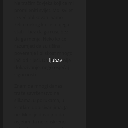
Ne tražim čovjeka koji će mi
promijeniti svijet. Moj svijet
je već oblikovan. Samo
želim nekog ko će u njega
stati – bez da ga ruši, bez
da ga menja. Neko ko će
razumjeti da su tišina,
poverenje i bliskost mnogo
jači od riječi. Da
ljubav
nije
dokazivanje, nego osjećaj
sigurnosti.
Znam da mnogi danas
traže savršenstvo na
slikama, u porukama, u
kratkim dopisivanjima. Ja
ne. Meni je dovoljno da
osjetim da neko iskreno