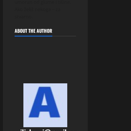
umoran od glume i tišine.
Ako želiš nekoga – za
stvarno.
ABOUT THE AUTHOR