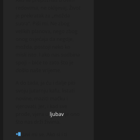
redovima, ne oklijevaj. Život
je prekratak za „možda
sutra“. Piši mi. Ne zbog
velikih planova, nego zbog
onog osjećaja da negdje,
možda, postoji neko ko
misli isto. I ako nas sudbina
spoji – biće to zato što je
došlo naše vrijeme.
A do tada, ja ću i dalje piti
svoju jutarnju kafu, listati
novine, maziti mačku i
vjerovati. Jer, i kad sve
prođe, vjera u
ljubav
je ono
što nas drži živima.
Javi mi se. Ako si i ti