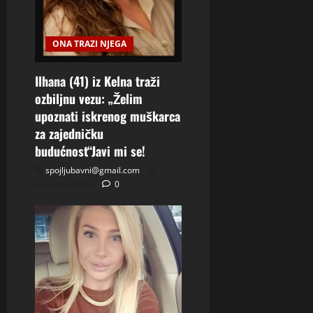
ONA TRAZI NJEGA
Ilhana (41) iz Kelna traži
ozbiljnu vezu: „Želim
upoznati iskrenog muškarca
za zajedničku
budućnost“Javi mi se!
spojljubavni@gmail.com
7
kolovoza, 2026
0