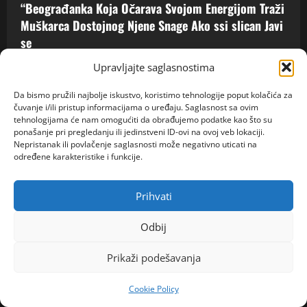
“Beograđanka Koja Očarava Svojom Energijom Traži
Muškarca Dostojnog Njene Snage Ako ssi slican Javi
se
spojljubavni@gmail.com
7 kolovoza, 2026
0
Upravljajte saglasnostima
Da bismo pružili najbolje iskustvo, koristimo tehnologije poput kolačića za
čuvanje i/ili pristup informacijama o uređaju. Saglasnost sa ovim
tehnologijama će nam omogućiti da obrađujemo podatke kao što su
ponašanje pri pregledanju ili jedinstveni ID-ovi na ovoj veb lokaciji.
Nepristanak ili povlačenje saglasnosti može negativno uticati na
određene karakteristike i funkcije.
Prihvati
SPORT
Odbij
NOVAK ĐOKOVIĆ ČEKAO U REDU DA KUPI SLADOLED
Prikaži podešavanja
Prodavačica iz Crne Gore otkrila nepoznat detalj o
našem teniseru, evo kako se ponaša na letovanju
Cookie Policy
spojljubavni@gmail.com
7 kolovoza, 2026
0