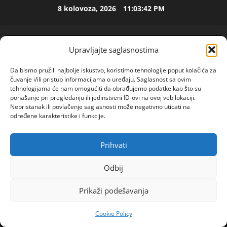
Skip
8 kolovoza, 2026
11:03:43 PM
to
ISPOVEST
content
U
p
Upravljajte saglasnostima
e
t
2
Da bismo pružili najbolje iskustvo, koristimo tehnologije poput kolačića za
o
čuvanje i/ili pristup informacijama o uređaju. Saglasnost sa ovim
j
ISPOVEST
tehnologijama će nam omogućiti da obrađujemo podatke kao što su
O
ponašanje pri pregledanju ili jedinstveni ID-ovi na ovoj veb lokaciji.
d
Nepristanak ili povlačenje saglasnosti može negativno uticati na
Z
e
određene karakteristike i funkcije.
E
c
N
e
3
I
n
Prihvati
POGLEDAJTE VIDEO
Primary
O
ISPOVEST
i
Menu
R
S
j
Odbij
o
A
i
Home
2025
prosinac
2
d
M
i
Prikaži podešavanja
“Jasmina iz Banja Luke traži ljubav koju rijetko ko
i
A
4
z
danas razumije — pročitaj njenu priču.I ako ti se
l
L
l
Cookie Policy
a
dopada Javi joj se!
ISPOVEST
B
a