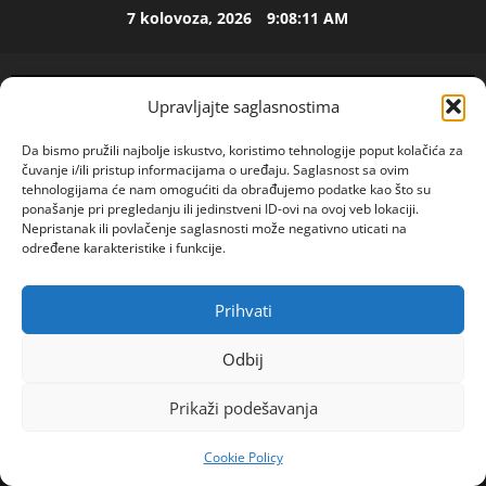
Skip
7 kolovoza, 2026
9:08:11 AM
to
ISPOVEST
content
U
p
Upravljajte saglasnostima
e
t
2
Da bismo pružili najbolje iskustvo, koristimo tehnologije poput kolačića za
o
čuvanje i/ili pristup informacijama o uređaju. Saglasnost sa ovim
j
ISPOVEST
tehnologijama će nam omogućiti da obrađujemo podatke kao što su
O
ponašanje pri pregledanju ili jedinstveni ID-ovi na ovoj veb lokaciji.
d
Nepristanak ili povlačenje saglasnosti može negativno uticati na
Z
e
određene karakteristike i funkcije.
E
c
N
e
3
I
n
Prihvati
POGLEDAJTE VIDEO
Primary
O
ISPOVEST
i
Menu
R
S
j
Odbij
o
A
i
Home
2024
travanj
25
d
M
i
Prikaži podešavanja
\”DIJANA JE KRIVICU PREBACIVALA NA MENE, NIJE MI
i
A
4
z
OPROSTILA\”: Deda Novaka Đokovića nije pričao sa
l
L
l
Cookie Policy
a
ćerkom DECENIJAMA, ovo je razlog
ISPOVEST
B
a