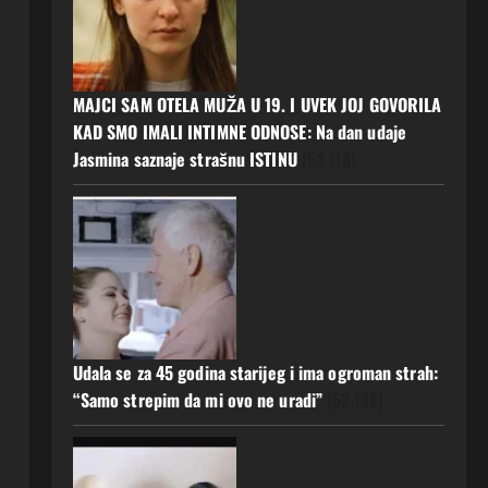
MAJCI SAM OTELA MUŽA U 19. I UVEK JOJ GOVORILA
KAD SMO IMALI INTIMNE ODNOSE: Na dan udaje
Jasmina saznaje strašnu ISTINU
(53.118)
Udala se za 45 godina starijeg i ima ogroman strah:
“Samo strepim da mi ovo ne uradi”
(52.138)