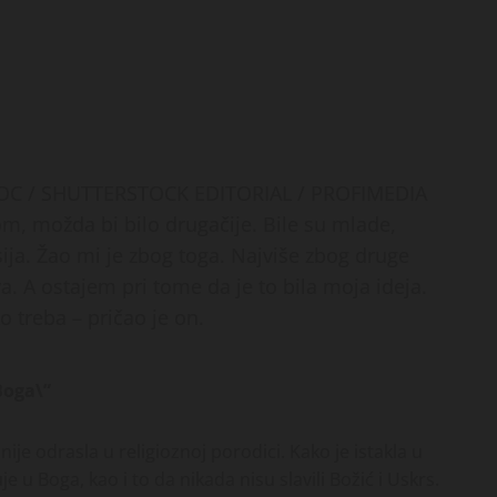
 / SHUTTERSTOCK EDITORIAL / PROFIMEDIA
m, možda bi bilo drugačije. Bile su mlade,
sija. Žao mi je zbog toga. Najviše zbog druge
va. A ostajem pri tome da je to bila moja ideja.
o treba – pričao je on.
Boga\”
nije odrasla u religioznoj porodici. Kako je istakla u
 u Boga, kao i to da nikada nisu slavili Božić i Uskrs.