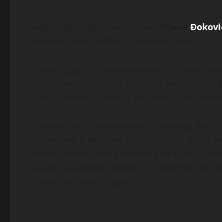
Majka najboljeg tenisera sveta
Dijana
Đokovi
danas je njihov odnos u najboljem redu.
Zdenko Žagar, je svojevremeno u jednom inter
tada istakao, ona ga je krivila za sve i krah b
službi u Prištini, a sve to se, kako je sam rek
– Rođen sam u Vinkovcima u Hrvatskoj, kao i 
Došao sam u Beograd kao vojno lice, a ona na 
Sanda. Ja sam četiri godine bio na službi u P
nazad, pa zamislite kakav je to život bio. Sve 
Zdenko sa setom u glasu.