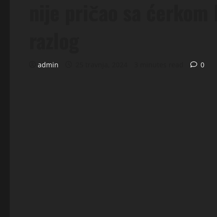
nije pričao sa ćerkom
razlog
admin
25 travnja, 2024
3 minutes read
0