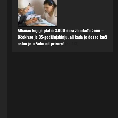
Albanac koji je platio 3.000 eura za mlađu ženu –
Očekivao je 35-godišnjakinju, ali kada je došao kući
ostao je u šoku od prizora!
(35.473)