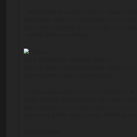
– Moji roditelji jesu katolici, ali su ih nekako part
Jugosloveni. Mene nisu učili odmalena niti sam ja
slavili Uskrs, niti Božić. Ja nisam mogla to na sv
– rekla je Dijana na početku.
FOTO: PROFIMEDIA, NEMANJA NIKOLIĆ
Dijana je potom otkrila da je Novak zajedno sa 
zahtev Stanke, majke Srđana Đokovića.
– U Srđanovoj porodici ni oni nisu bili kršteni, je
majka Stanka je pred kraj života bila teško bolesn
želela da pred smrt krsti decu. Tako da smo mi 
nije imao ni godinu dana, na kraju odlučili da se k
IZVOR:KURIR.RS