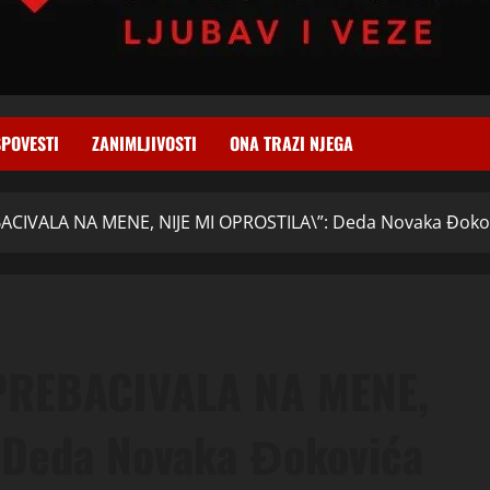
SPOVESTI
ZANIMLJIVOSTI
ONA TRAZI NJEGA
BACIVALA NA MENE, NIJE MI OPROSTILA\”: Deda Novaka Đokovi
 PREBACIVALA NA MENE,
 Deda Novaka Đokovića