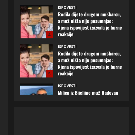
Njena ispovijest izazvala je burne
reakcije
4
22 srpnja, 2026
0
ISPOVESTI
Rodila dijete drugom muškarcu,
a muž ništa nije posumnjao:
Njena ispovijest izazvala je burne
reakcije
5
20 srpnja, 2026
0
ISPOVESTI
Milicu iz Bijeljine muž Radovan
godinama varao, ona na šok
način saznala: “Radio je u Rusiji i
tamo imao još jednu porodicu”
1
3 kolovoza, 2026
0
ISPOVESTI
U petoj deceniji izlazi samo s
momcima duplo mlađim od sebe:
Razlog za to šokira, a ovako
tačno moraju da izgledaju
2