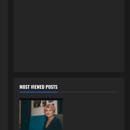
24 srpnja, 2026
0
ISPOVESTI
OZENIO SAM ALBANKU I PRVU
BRACNU NOC LEGLI SMO U
KREVET A ONDA SE DESILO….
3
22 srpnja, 2026
0
ISPOVESTI
Rodila dijete drugom muškarcu,
a muž ništa nije posumnjao:
Njena ispovijest izazvala je burne
reakcije
4
22 srpnja, 2026
0
ISPOVESTI
MOST VIEWED POSTS
Rodila dijete drugom muškarcu,
a muž ništa nije posumnjao:
Njena ispovijest izazvala je burne
reakcije
5
20 srpnja, 2026
0