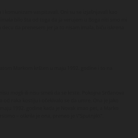
ija i komunizam vaspitavali. Oni su se izjašnjavali kao
 imala bilo šta od toga da ja verujem u Boga niti smo mi
oju decu da prenesem jer ja to nisam imala, biću iskrena
bratom Markom kršten u maju 1992. godine i to na
r nisu mogli ili nisu smeli da se krste. Pokojna Srđanova
a od raka kostiju i očekivalo se da umre. Ona je jako
u maju 1992. godine kada je Novak imao pet, a Marko
rstimo – otkrila je ona, preneo je \”Sputnjik\”.