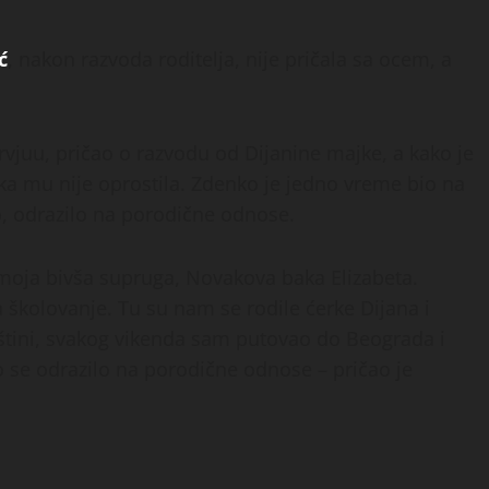
ć
, nakon razvoda roditelja, nije pričala sa ocem, a
vjuu, pričao o razvodu od Dijanine majke, a kako je
raka mu nije oprostila. Zdenko je jedno vreme bio na
ao, odrazilo na porodične odnose.
moja bivša supruga, Novakova baka Elizabeta.
školovanje. Tu su nam se rodile ćerke Dijana i
rištini, svakog vikenda sam putovao do Beograda i
to se odrazilo na porodične odnose – pričao je