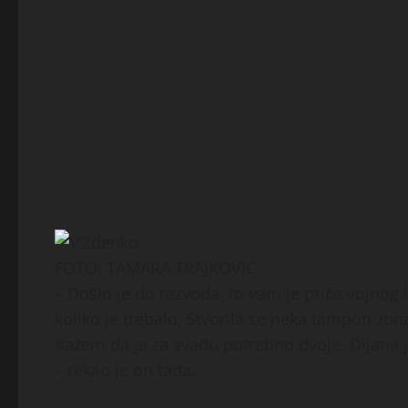
FOTO: TAMARA TRAJKOVIĆ
– Došlo je do razvoda, to vam je priča vojnog
koliko je trebalo. Stvorila se neka tampon zona
Kažem da je za svađu potrebno dvoje. Dijana je
– rekao je on tada.