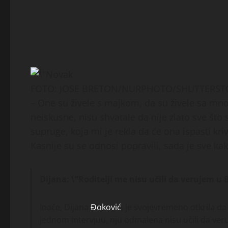
FOTO: JOSE BRETON/NURPHOTO/SHUTTERSTOC
– One su živele s majkom, da su živele sa mno
neiskusne, nisu shvatale da nije zlato sve što 
supruge, koja mi je rekla da će ona ispasti kri
Kasnije su se odnosi popravili, sada je sve kak
Dijana: \”Roditelji me nisu učili da verujem u 
Inače, Dijana
Đoković
, je svojevremeno otkrila da 
jednom intervjuu, nju odmalena nisu učili da veruje