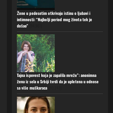
Žene u pedesetim otkrivaju istinu o ljubavi i
intimnosti: “Najbolji period mog života tek je
došao”
(94.961)
Tajna ispovest koja je zapalila mreže”: anonimna
žena iz sela u Srbiji tvrdi da je upletena u odnose
sa više muškaraca
(83.243)