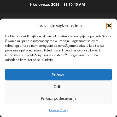
Skip
9 kolovoza, 2026
11:10:40 AM
to
ISPOVEST
content
M
i
Upravljajte saglasnostima
l
i
2
Da bismo pružili najbolje iskustvo, koristimo tehnologije poput kolačića za
c
čuvanje i/ili pristup informacijama o uređaju. Saglasnost sa ovim
u
ISPOVEST
tehnologijama će nam omogućiti da obrađujemo podatke kao što su
U
ponašanje pri pregledanju ili jedinstveni ID-ovi na ovoj veb lokaciji.
i
Nepristanak ili povlačenje saglasnosti može negativno uticati na
p
z
određene karakteristike i funkcije.
e
B
t
i
3
o
j
Prihvati
POGLEDAJTE VIDEO
Primary
j
ISPOVEST
e
Menu
O
d
l
Odbij
Z
e
j
Home
2024
lipanj
18
E
c
i
Prikaži podešavanja
IMA 52 GODINE, A MOMKE ZA INTIMNE ODNOSE
N
e
4
n
TRAŽI NA STUDENTSKIM ŽURKAMA: \”Nisam tip za
I
n
e
Cookie Policy
O
brak, a ne mogu da dočekam da umrem sama\”
ISPOVEST
i
m